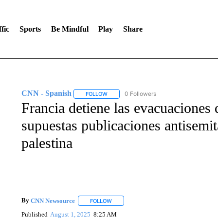
fic
Sports
Be Mindful
Play
Share
CNN - Spanish
0 Followers
FOLLOW
FOLLOW "CNN - SPANISH" TO RECEIVE NO
Francia detiene las evacuaciones
supuestas publicaciones antisemit
palestina
By
CNN Newsource
FOLLOW
FOLLOW "" TO RECEIVE NOTIFICATIONS 
Published
August 1, 2025
8:25 AM