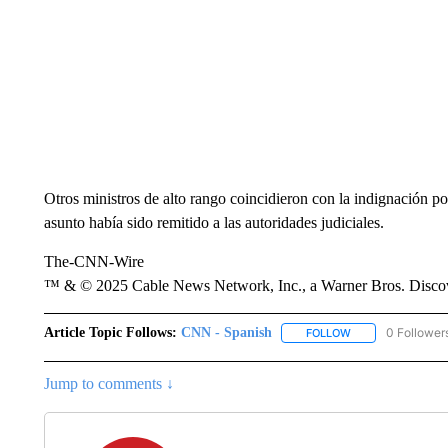
Otros ministros de alto rango coincidieron con la indignación por
asunto había sido remitido a las autoridades judiciales.
The-CNN-Wire
™ & © 2025 Cable News Network, Inc., a Warner Bros. Discove
Article Topic Follows:
CNN - Spanish
0 Follower
FOLLOW
FOLLOW "CNN - S
Jump to comments ↓