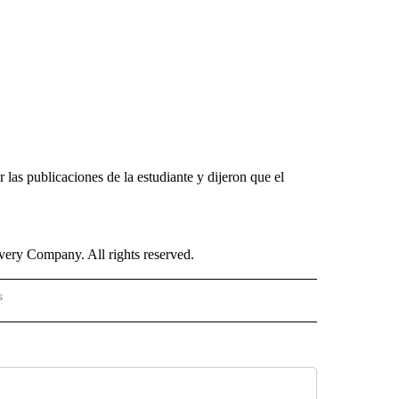
 las publicaciones de la estudiante y dijeron que el
ry Company. All rights reserved.
s
PANISH" TO RECEIVE NOTIFICATIONS ABOUT NEW PAGES ON "CNN - SPANISH".