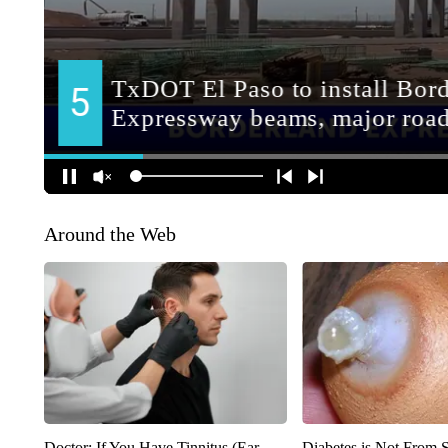
Around the Web
Doctor: If You Have Tinnitus (Ear
Diabetes is Not From 