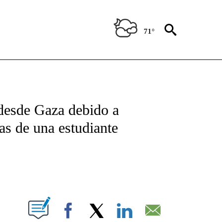
71°
TIFICATIONS ABOUT NEW PAGES ON "CNN - SPANISH".
 desde Gaza debido a
as de una estudiante
ABOUT NEW PAGES ON "".
Facebook
X
LinkedIn
Email