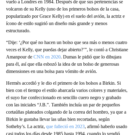
vuelo a Londres en 1984. Después de que sus pertenencias se
volcaron de su Kelly (uno de los primeros bolsos de la casa,
popularizado por Grace Kelly) en el suelo del avión, la actriz e
ícono de estilo sugirió un diseño más grande y menos
estructurado.
“Dije: ‘¿Por qué no hacen un bolso que sea más o menos cuatro
veces el Kelly, que puedas dejar abierto?’”, le contó a Christiane
Amanpour de
CNN en 2020
. Dumas le pidió que lo dibujara
para él, así que ella esbozó la idea de un bolso de generosas
dimensiones en una bolsa para vómito de avión.
Hermès accedió y le dio el primero de los bolsos a Birkin. Si
bien con el tiempo el estilo abarcaría varios colores y materiales,
el suyo fue confeccionado en sencillo cuero negro y grabado
con las iniciales “J.B.”. También incluía un par de pequeños
cortaúñas plateados colgando de la correa del hombro, ya que a
Birkin le gustaba llevar las uñas bien recortadas, según
Sotheby’s. La actriz,
que falleció en 2023
, afirmó haberlo usado
casi todos los días desde 1985 hasta 1994, cuando lo vendió