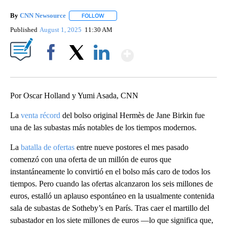
By
CNN Newsource
FOLLOW
FOLLOW "" TO RECEIVE NOTIFICATIONS ABOU
Published
August 1, 2025
11:30 AM
Show More
Facebook
X
LinkedIn
Por Oscar Holland y Yumi Asada, CNN
La
venta récord
del bolso original Hermès de Jane Birkin fue
una de las subastas más notables de los tiempos modernos.
La
batalla de ofertas
entre nueve postores el mes pasado
comenzó con una oferta de un millón de euros que
instantáneamente lo convirtió en el bolso más caro de todos los
tiempos. Pero cuando las ofertas alcanzaron los seis millones de
euros, estalló un aplauso espontáneo en la usualmente contenida
sala de subastas de Sotheby’s en París. Tras caer el martillo del
subastador en los siete millones de euros —lo que significa que,