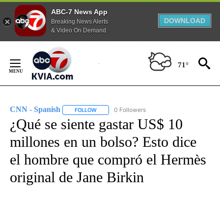
ABC-7 News App
DOWNLOAD
Breaking News Alerts
& Video On Demand
Skip
to
71°
Content
CNN - Spanish
0 Followers
FOLLOW
FOLLOW "CNN - SPANISH" TO RECEIVE NOTIFI
¿Qué se siente gastar US$ 10
millones en un bolso? Esto dice
el hombre que compró el Hermès
original de Jane Birkin