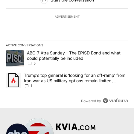
ADVERTISEMENT
ACTIVE CONVERSATIONS
The following is a list of the most commented articles in the last 7
A trending article titled "ABC-7 Xtra Sunday - The EPISD Bond a
ABC-7 Xtra Sunday - The EPISD Bond and what
could potentially be included
5
A trending article titled "Trump’s top general is ‘looking for an o
Trump’s top general is ‘looking for an off-ramp’ from
Iran war as US military options remain limited,
sources say
1
Powered by