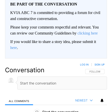
BE PART OF THE CONVERSATION
KVIA ABC 7 is committed to providing a forum for civil
and constructive conversation.
Please keep your comments respectful and relevant. You
can review our Community Guidelines by
clicking here
If you would like to share a story idea, please submit it
here
.
LOG IN
|
SIGN UP
Conversation
FOLLOW THIS CO
FOLLOW
NEWEST
ALL COMMENTS
All Comments
Start the conversation