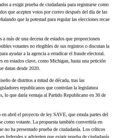
ados a exigir prueba de ciudadanía para registrarse como
dos que acepten votos por correo después del día de las
eñalando que la potestad para regular las elecciones recae
nas a más de una decena de estados que proporcionen
ibles votantes no elegibles de sus registros o discutan la
ra ayudar a la agencia a erradicar el fraude electoral.
tes en estados clave, como Michigan, hasta una petición
ue datan desde 2020.
seño de distritos a mitad de década, tras las
sladores republicanos que controlan la legislatura
as, lo que daría ventaja al Partido Republicano en 30 de
 en abril el proyecto de ley SAVE, que emula partes del
se como votante. La propuesta también convertiría en
que no ha presentado prueba de ciudadanía. Los críticos
nes federales y advierten que exigir prueba de ciudadanía