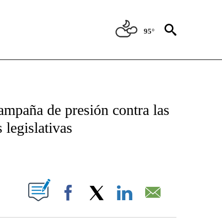
95°
TIFICATIONS ABOUT NEW PAGES ON "CNN - SPANISH".
ampaña de presión contra las
 legislativas
ABOUT NEW PAGES ON "".
Facebook
X
LinkedIn
Email