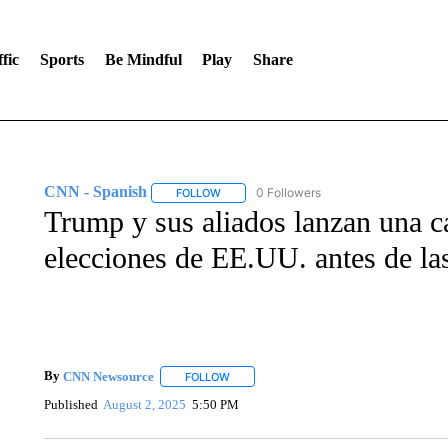
fic
Sports
Be Mindful
Play
Share
CNN - Spanish
0 Followers
FOLLOW
FOLLOW "CNN - SPANISH" TO RECEIVE NO
Trump y sus aliados lanzan una c
elecciones de EE.UU. antes de las
By
CNN Newsource
FOLLOW
FOLLOW "" TO RECEIVE NOTIFICATIONS 
Published
August 2, 2025
5:50 PM