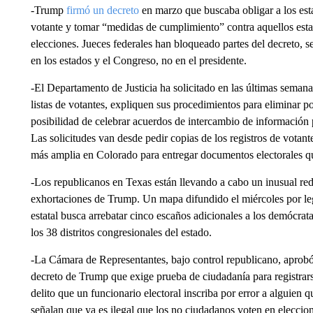
-Trump
firmó un decreto
en marzo que buscaba obligar a los est
votante y tomar “medidas de cumplimiento” contra aquellos esta
elecciones. Jueces federales han bloqueado partes del decreto, s
en los estados y el Congreso, no en el presidente.
-El Departamento de Justicia ha solicitado en las últimas sema
listas de votantes, expliquen sus procedimientos para eliminar pos
posibilidad de celebrar acuerdos de intercambio de información pa
Las solicitudes van desde pedir copias de los registros de votan
más amplia en Colorado para entregar documentos electorales q
-Los republicanos en Texas están llevando a cabo un inusual redi
exhortaciones de Trump. Un mapa difundido el miércoles por legi
estatal busca arrebatar cinco escaños adicionales a los demócrat
los 38 distritos congresionales del estado.
-La Cámara de Representantes, bajo control republicano, aprobó
decreto de Trump que exige prueba de ciudadanía para registrar
delito que un funcionario electoral inscriba por error a alguien 
señalan que ya es ilegal que los no ciudadanos voten en eleccio