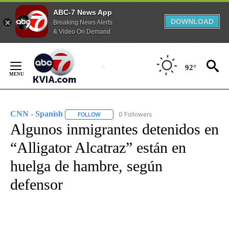
ABC-7 News App
DOWNLOAD
Breaking News Alerts
& Video On Demand
Skip
to
92°
Content
CNN - Spanish
0 Followers
FOLLOW
FOLLOW "CNN - SPANISH" TO RECEIVE NOTIFI
Algunos inmigrantes detenidos en
“Alligator Alcatraz” están en
huelga de hambre, según
defensor