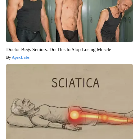
Doctor Begs Seniors: Do This to Stop Losing Muscle
ApexLabs