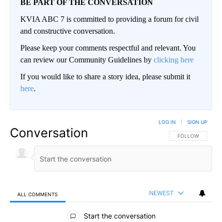
BE PART OF THE CONVERSATION
KVIA ABC 7 is committed to providing a forum for civil
and constructive conversation.
Please keep your comments respectful and relevant. You
can review our Community Guidelines by
clicking here
If you would like to share a story idea, please submit it
here
.
LOG IN
|
SIGN UP
Conversation
FOLLOW THIS CO
FOLLOW
NEWEST
ALL COMMENTS
All Comments
Start the conversation