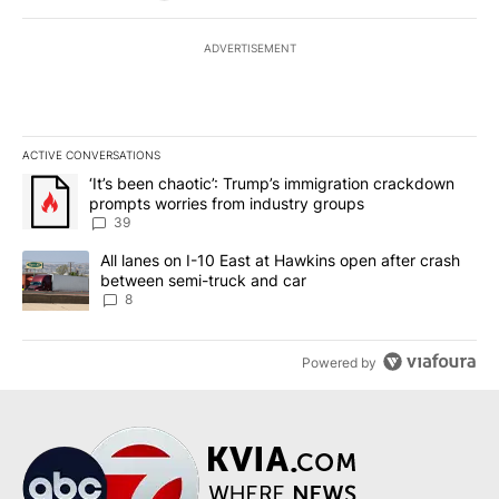
ADVERTISEMENT
ACTIVE CONVERSATIONS
The following is a list of the most commented articles in the last 7
A trending article titled "‘It’s been chaotic’: Trump’s immigrati
‘It’s been chaotic’: Trump’s immigration crackdown
prompts worries from industry groups
39
A trending article titled "All lanes on I-10 East at Hawkins open
All lanes on I-10 East at Hawkins open after crash
between semi-truck and car
8
Powered by