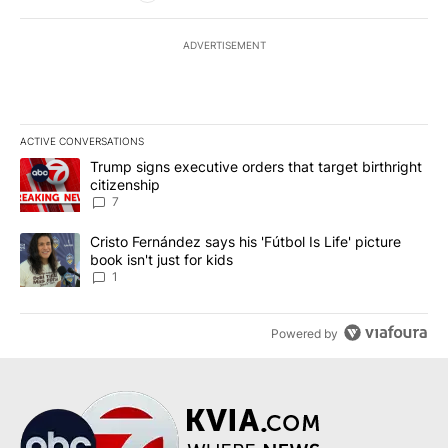
ADVERTISEMENT
ACTIVE CONVERSATIONS
The following is a list of the most commented articles in the last 7
A trending article titled "Trump signs executive orders that targe
Trump signs executive orders that target birthright
citizenship
7
A trending article titled "Cristo Fernández says his 'Fútbol Is Life'
Cristo Fernández says his 'Fútbol Is Life' picture
book isn't just for kids
1
Powered by