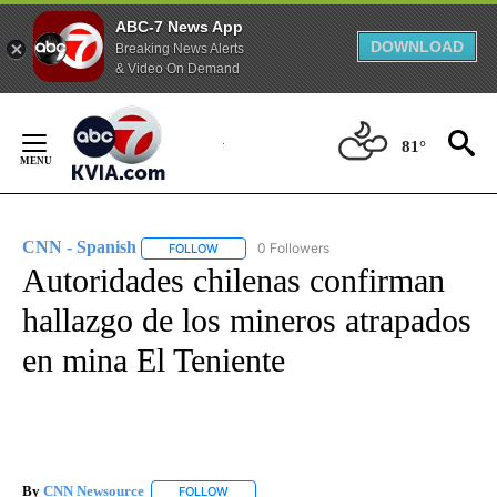
ABC-7 News App
DOWNLOAD
Breaking News Alerts
& Video On Demand
Skip
to
81°
Content
CNN - Spanish
0 Followers
FOLLOW
FOLLOW "CNN - SPANISH" TO RECEIVE NOTIFI
Autoridades chilenas confirman
hallazgo de los mineros atrapados
en mina El Teniente
By
CNN Newsource
FOLLOW
FOLLOW "" TO RECEIVE NOTIFICATIONS ABOU