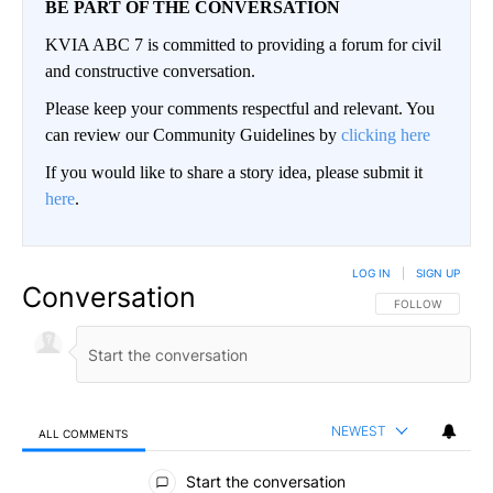
BE PART OF THE CONVERSATION
KVIA ABC 7 is committed to providing a forum for civil
and constructive conversation.
Please keep your comments respectful and relevant. You
can review our Community Guidelines by
clicking here
If you would like to share a story idea, please submit it
here
.
LOG IN
|
SIGN UP
Conversation
FOLLOW THIS CO
FOLLOW
NEWEST
ALL COMMENTS
All Comments
Start the conversation