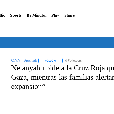
fic
Sports
Be Mindful
Play
Share
CNN - Spanish
0 Followers
FOLLOW
FOLLOW "CNN - SPANISH" TO RECEIVE NO
Netanyahu pide a la Cruz Roja qu
Gaza, mientras las familias alert
expansión”