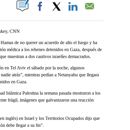
ABOUT NEW PAGES ON "".
Facebook
X
LinkedIn
Email
uskey, CNN
 Hamas de no querer un acuerdo de alto el fuego y ha
nción médica a los rehenes detenidos en Gaza, después de
 que muestran a dos cautivos israelíes demacrados.
ón en Tel Aviv el sábado por la noche, algunos
a nadie atrás”, mientras pedían a Netanyahu que llegara
tenidos en Gaza.
ad Islámica Palestina la semana pasada mostraron a los
nte frágil, imágenes que galvanizaron una reacción
n inglés) en Israel y los Territorios Ocupados dijo que
ión debe llegar a su fin”.