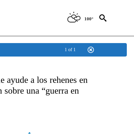
100°
1 of 1
TIFICATIONS ABOUT NEW PAGES ON "CNN - SPANISH".
e ayude a los rehenes en
an sobre una “guerra en