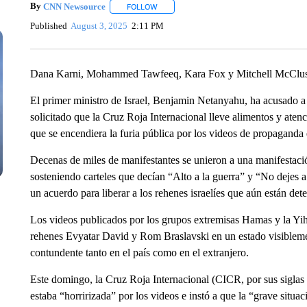
By
CNN Newsource
FOLLOW
FOLLOW "" TO RECEIVE NOTIFICATIONS 
Published
August 3, 2025
2:11 PM
Dana Karni, Mohammed Tawfeeq, Kara Fox y Mitchell McCl
El primer ministro de Israel, Benjamin Netanyahu, ha acusado a
solicitado que la Cruz Roja Internacional lleve alimentos y ate
que se encendiera la furia pública por los videos de propaganda
Decenas de miles de manifestantes se unieron a una manifestaci
sosteniendo carteles que decían “Alto a la guerra” y “No dejes 
un acuerdo para liberar a los rehenes israelíes que aún están de
Los videos publicados por los grupos extremisas Hamas y la Yih
rehenes Evyatar David y Rom Braslavski en un estado visibleme
contundente tanto en el país como en el extranjero.
Este domingo, la Cruz Roja Internacional (CICR, por sus siglas e
estaba “horririzada” por los videos e instó a que la “grave situac