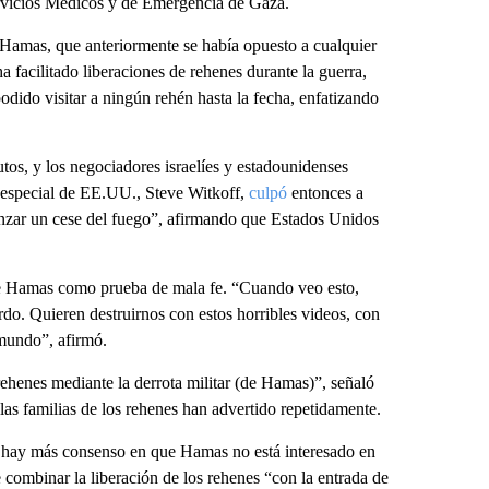
ervicios Médicos y de Emergencia de Gaza.
 Hamas, que anteriormente se había opuesto a cualquier
 facilitado liberaciones de rehenes durante la guerra,
ido visitar a ningún rehén hasta la fecha, enfatizando
tos, y los negociadores israelíes y estadounidenses
o especial de EE.UU., Steve Witkoff,
culpó
entonces a
anzar un cese del fuego”, afirmando que Estados Unidos
de Hamas como prueba de mala fe. “Cuando veo esto,
o. Quieren destruirnos con estos horribles videos, con
 mundo”, afirmó.
s rehenes mediante la derrota militar (de Hamas)”, señaló
las familias de los rehenes han advertido repetidamente.
 hay más consenso en que Hamas no está interesado en
 combinar la liberación de los rehenes “con la entrada de