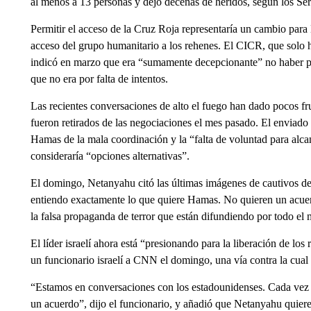
al menos a 13 personas y dejó decenas de heridos, según los S
Permitir el acceso de la Cruz Roja representaría un cambio para
acceso del grupo humanitario a los rehenes. El CICR, que solo ha
indicó en marzo que era “sumamente decepcionante” no haber pod
que no era por falta de intentos.
Las recientes conversaciones de alto el fuego han dado pocos fru
fueron retirados de las negociaciones el mes pasado. El enviad
Hamas de la mala coordinación y la “falta de voluntad para alc
consideraría “opciones alternativas”.
El domingo, Netanyahu citó las últimas imágenes de cautivos 
entiendo exactamente lo que quiere Hamas. No quieren un acuerd
la falsa propaganda de terror que están difundiendo por todo el
El líder israelí ahora está “presionando para la liberación de lo
un funcionario israelí a CNN el domingo, una vía contra la cual 
“Estamos en conversaciones con los estadounidenses. Cada vez
un acuerdo”, dijo el funcionario, y añadió que Netanyahu quiere