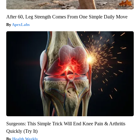
After 60, Leg Strength Comes From One Simple Daily Move
ApexLabs
Surgeons: This Simple Trick Will End Knee Pain & Arthritis
Quickly (Try It)
Health Weekly