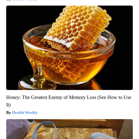
Honey: The Greatest Enemy of Memory Loss (See How to Use
It)
Health Weekly