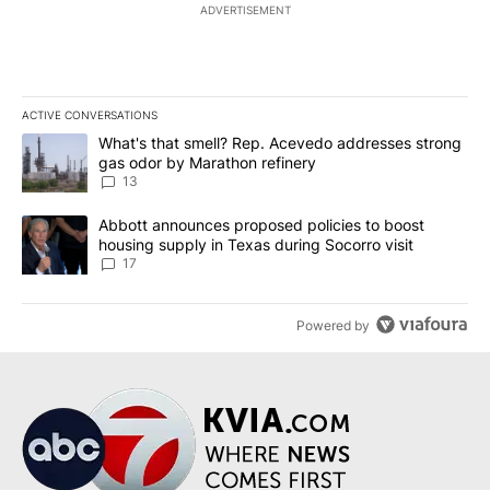
ADVERTISEMENT
ACTIVE CONVERSATIONS
The following is a list of the most commented articles in the last 7
A trending article titled "What's that smell? Rep. Acevedo addre
What's that smell? Rep. Acevedo addresses strong
gas odor by Marathon refinery
13
A trending article titled "Abbott announces proposed policies to 
Abbott announces proposed policies to boost
housing supply in Texas during Socorro visit
17
Powered by