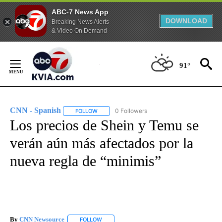
ABC-7 News App
DOWNLOAD
Breaking News Alerts
& Video On Demand
Skip
to
91°
Content
CNN - Spanish
0 Followers
FOLLOW
FOLLOW "CNN - SPANISH" TO RECEIVE NOTIFI
Los precios de Shein y Temu se
verán aún más afectados por la
nueva regla de “minimis”
By
CNN Newsource
FOLLOW
FOLLOW "" TO RECEIVE NOTIFICATIONS ABOU