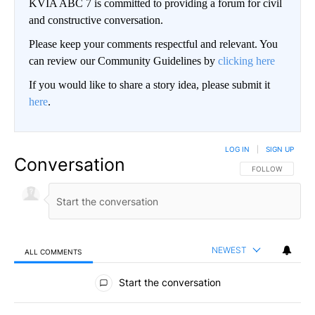
KVIA ABC 7 is committed to providing a forum for civil
and constructive conversation.
Please keep your comments respectful and relevant. You
can review our Community Guidelines by
clicking here
If you would like to share a story idea, please submit it
here
.
LOG IN
|
SIGN UP
Conversation
FOLLOW THIS CO
FOLLOW
NEWEST
ALL COMMENTS
All Comments
Start the conversation