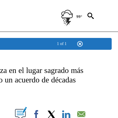
99°
1 of 1
TIFICATIONS ABOUT NEW PAGES ON "CNN - SPANISH".
eza en el lugar sagrado más
do un acuerdo de décadas
ABOUT NEW PAGES ON "".