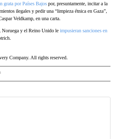
n grata por Países Bajos
por, presuntamente, incitar a la
mientos ilegales y pedir una “limpieza étnica en Gaza”,
 Caspar Veldkamp, en una carta.
a, Noruega y el Reino Unido le
impusieran sanciones en
trich.
ry Company. All rights reserved.
s
PANISH" TO RECEIVE NOTIFICATIONS ABOUT NEW PAGES ON "CNN - SPANISH".