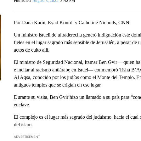
Published
August 3, 2025
3:42 PM
Por Dana Karni, Eyad Kourdi y Catherine Nicholls, CNN
Un ministro israelí de ultraderecha generó indignación este dom
fieles en el lugar sagrado más sensible de Jerusalén, a pesar de 
actos de culto allí.
El ministro de Seguridad Nacional, Itamar Ben Gvir —quien ha 
e incitar al racismo antiárabe en Israel— conmemoró Tisha B’Av,
Al Aqsa, conocido por los judíos como el Monte del Templo. En 
antiguos templos que se erigían en ese lugar.
Durante su visita, Ben Gvir hizo un llamado a su país para “conq
enclave.
El complejo es el lugar más sagrado del judaísmo, hacia el cual o
del islam.
ADVERTISEMENT