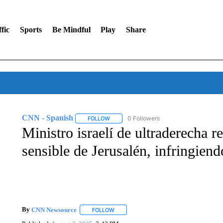
fic
Sports
Be Mindful
Play
Share
CNN - Spanish
0 Followers
FOLLOW
FOLLOW "CNN - SPANISH" TO RECEIVE NO
Ministro israelí de ultraderecha r
sensible de Jerusalén, infringien
By
CNN Newsource
FOLLOW
FOLLOW "" TO RECEIVE NOTIFICATIONS 