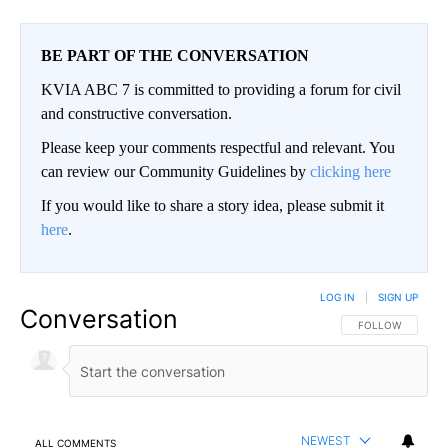
BE PART OF THE CONVERSATION
KVIA ABC 7 is committed to providing a forum for civil
and constructive conversation.
Please keep your comments respectful and relevant. You
can review our Community Guidelines by
clicking here
If you would like to share a story idea, please submit it
here
.
LOG IN
|
SIGN UP
Conversation
FOLLOW THIS CO
FOLLOW
NEWEST
ALL COMMENTS