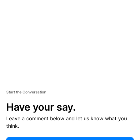
E
R
TI
S
E
M
E
N
T
Start the Conversation
Have your say.
Leave a comment below and let us know what you
think.