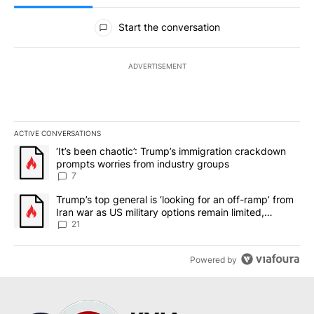
All Comments
Start the conversation
ADVERTISEMENT
ACTIVE CONVERSATIONS
The following is a list of the most commented articles in the last 7
A trending article titled "‘It’s been chaotic’: Trump’s immigrati
‘It’s been chaotic’: Trump’s immigration crackdown
prompts worries from industry groups
7
A trending article titled "Trump’s top general is ‘looking for an o
Trump’s top general is ‘looking for an off-ramp’ from
Iran war as US military options remain limited,
sources say
21
Powered by