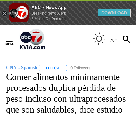
ABC-7 News App
DOWNLOAD
Breaking News Alerts
& Video On Demand
Skip
to
76°
Content
CNN - Spanish
0 Followers
FOLLOW
FOLLOW "CNN - SPANISH" TO RECEIVE NOTIFI
Comer alimentos mínimamente
procesados duplica pérdida de
peso incluso con ultraprocesados
que son saludables, dice estudio