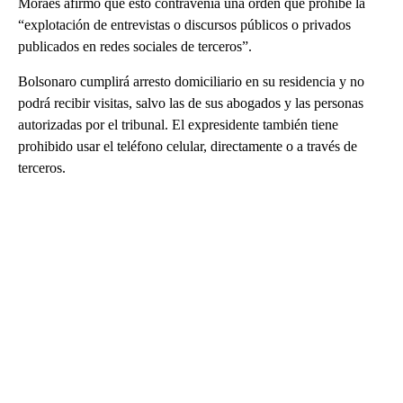
Moraes afirmó que esto contravenía una orden que prohíbe la
“explotación de entrevistas o discursos públicos o privados
publicados en redes sociales de terceros”.
Bolsonaro cumplirá arresto domiciliario en su residencia y no
podrá recibir visitas, salvo las de sus abogados y las personas
autorizadas por el tribunal. El expresidente también tiene
prohibido usar el teléfono celular, directamente o a través de
terceros.
A
D
V
E
R
TI
S
E
M
E
N
T