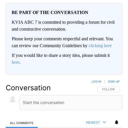
BE PART OF THE CONVERSATION
KVIA ABC 7 is committed to providing a forum for civil
and constructive conversation.
Please keep your comments respectful and relevant. You
can review our Community Guidelines by
clicking here
If you would like to share a story idea, please submit it
here
.
LOG IN
|
SIGN UP
Conversation
FOLLOW THIS CO
FOLLOW
NEWEST
ALL COMMENTS