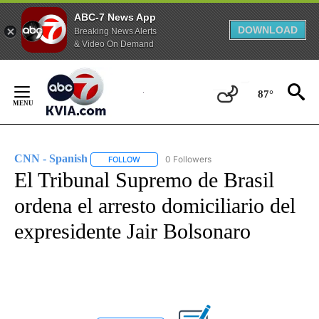
ABC-7 News App
DOWNLOAD
Breaking News Alerts
& Video On Demand
Skip
to
87°
Content
CNN - Spanish
0 Followers
FOLLOW
FOLLOW "CNN - SPANISH" TO RECEIVE NOTIFI
El Tribunal Supremo de Brasil
ordena el arresto domiciliario del
expresidente Jair Bolsonaro