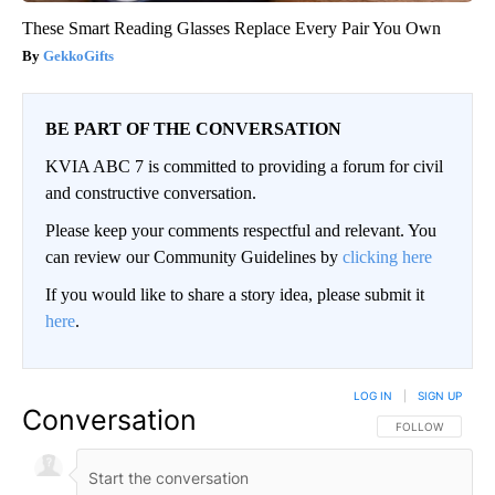
These Smart Reading Glasses Replace Every Pair You Own
GekkoGifts
BE PART OF THE CONVERSATION
KVIA ABC 7 is committed to providing a forum for civil
and constructive conversation.
Please keep your comments respectful and relevant. You
can review our Community Guidelines by
clicking here
If you would like to share a story idea, please submit it
here
.
LOG IN
|
SIGN UP
Conversation
FOLLOW THIS CO
FOLLOW