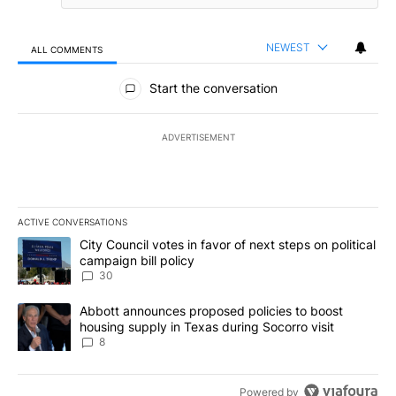
NEWEST
ALL COMMENTS
All Comments
Start the conversation
ADVERTISEMENT
ACTIVE CONVERSATIONS
The following is a list of the most commented articles in the last 7
A trending article titled "City Council votes in favor of next step
City Council votes in favor of next steps on political
campaign bill policy
30
A trending article titled "Abbott announces proposed policies to 
Abbott announces proposed policies to boost
housing supply in Texas during Socorro visit
8
Powered by