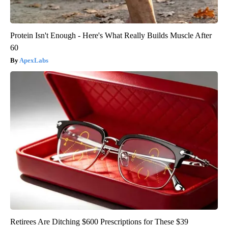
Protein Isn't Enough - Here's What Really Builds Muscle After
60
ApexLabs
Retirees Are Ditching $600 Prescriptions for These $39