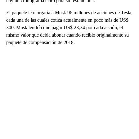
hay un cronograma claro para su resolución”.
El paquete le otorgaría a Musk 96 millones de acciones de Tesla,
cada una de las cuales cotiza actualmente en poco más de US$
300. Musk tendría que pagar US$ 23,34 por cada acción, el
mismo valor que debía abonar cuando recibió originalmente su
paquete de compensación de 2018.
A
D
V
E
R
TI
S
E
M
E
N
T