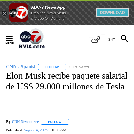
ABC-7 News App
DOWNLOAD
Breaking News Alerts
& Video On Demand
Skip
to
94°
Content
CNN - Spanish
0 Followers
FOLLOW
FOLLOW "CNN - SPANISH" TO RECEIVE NOTIFI
Elon Musk recibe paquete salarial
de US$ 29.000 millones de Tesla
By
CNN Newsource
FOLLOW
FOLLOW "" TO RECEIVE NOTIFICATIONS ABOU
Published
August 4, 2025
10:56 AM