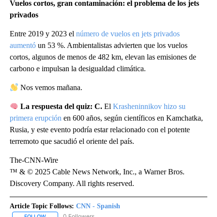
Vuelos cortos, gran contaminación: el problema de los jets
privados
Entre 2019 y 2023 el
número de vuelos en jets privados
aumentó
un 53 %. Ambientalistas advierten que los vuelos
cortos, algunos de menos de 482 km, elevan las emisiones de
carbono e impulsan la desigualdad climática.
Nos vemos mañana.
La respuesta del quiz: C.
El
Krasheninnikov hizo su
primera erupción
en 600 años, según científicos en Kamchatka,
Rusia, y este evento podría estar relacionado con el potente
terremoto que sacudió el oriente del país.
The-CNN-Wire
™ & © 2025 Cable News Network, Inc., a Warner Bros.
Discovery Company. All rights reserved.
Article Topic Follows:
CNN - Spanish
0 Followers
FOLLOW
FOLLOW "CNN - SPANISH" TO RECEIVE NOTIFICATIONS ABOUT NE