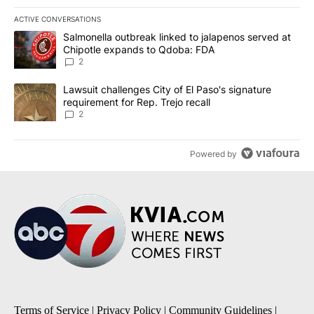
ACTIVE CONVERSATIONS
The following is a list of the most commented articles in the last 7
A trending article titled "Salmonella outbreak linked to jalapen
Salmonella outbreak linked to jalapenos served at
Chipotle expands to Qdoba: FDA
2
A trending article titled "Lawsuit challenges City of El Paso's sig
Lawsuit challenges City of El Paso's signature
requirement for Rep. Trejo recall
2
Powered by
Terms of Service
|
Privacy Policy
|
Community Guidelines
|