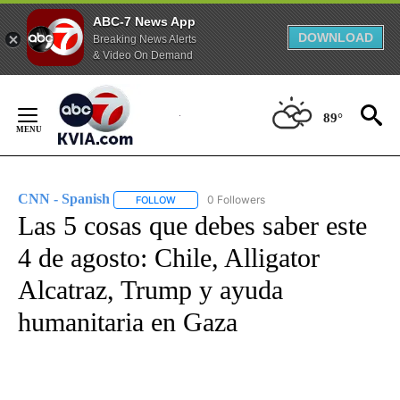
ABC-7 News App
DOWNLOAD
Breaking News Alerts
& Video On Demand
Skip
to
89°
Content
CNN - Spanish
0 Followers
FOLLOW
FOLLOW "CNN - SPANISH" TO RECEIVE NOTIFI
Las 5 cosas que debes saber este
4 de agosto: Chile, Alligator
Alcatraz, Trump y ayuda
humanitaria en Gaza