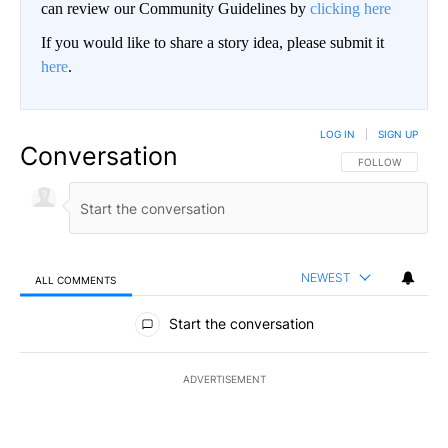
can review our Community Guidelines by
clicking here
If you would like to share a story idea, please submit it
here
.
LOG IN
|
SIGN UP
Conversation
FOLLOW THIS CO
FOLLOW
NEWEST
ALL COMMENTS
All Comments
Start the conversation
ADVERTISEMENT