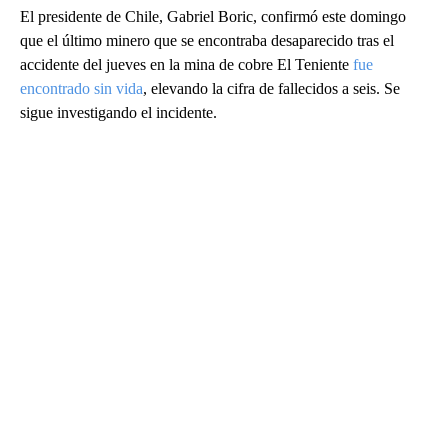
El presidente de Chile, Gabriel Boric, confirmó este domingo
que el último minero que se encontraba desaparecido tras el
accidente del jueves en la mina de cobre El Teniente
fue
encontrado sin vida
, elevando la cifra de fallecidos a seis. Se
sigue investigando el incidente.
A
D
V
E
R
TI
S
E
M
E
N
T