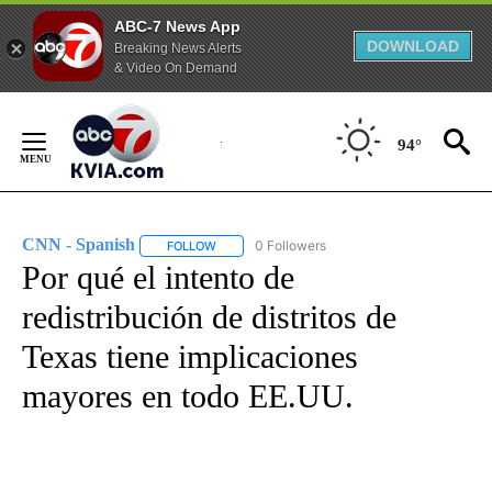
ABC-7 News App
DOWNLOAD
Breaking News Alerts
& Video On Demand
Skip
to
94°
Content
CNN - Spanish
0 Followers
FOLLOW
FOLLOW "CNN - SPANISH" TO RECEIVE NOTIFI
Por qué el intento de
redistribución de distritos de
Texas tiene implicaciones
mayores en todo EE.UU.