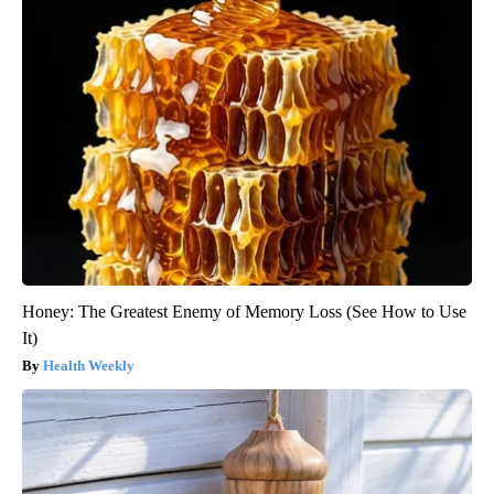
Honey: The Greatest Enemy of Memory Loss (See How to Use
It)
Health Weekly