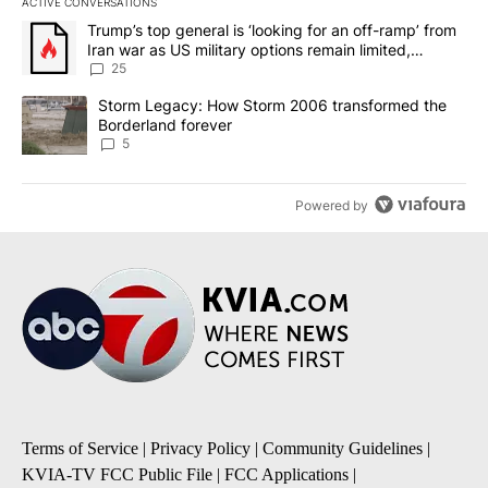
ACTIVE CONVERSATIONS
The following is a list of the most commented articles in the last 7
A trending article titled "Trump’s top general is ‘looking for an o
Trump’s top general is ‘looking for an off-ramp’ from
Iran war as US military options remain limited,
sources say
25
A trending article titled "Storm Legacy: How Storm 2006 transfo
Storm Legacy: How Storm 2006 transformed the
Borderland forever
5
Powered by
Terms of Service
|
Privacy Policy
|
Community Guidelines
|
KVIA-TV FCC Public File
|
FCC Applications
|