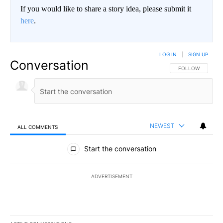
If you would like to share a story idea, please submit it
here
.
LOG IN
|
SIGN UP
Conversation
FOLLOW THIS CO
FOLLOW
NEWEST
ALL COMMENTS
All Comments
Start the conversation
ADVERTISEMENT