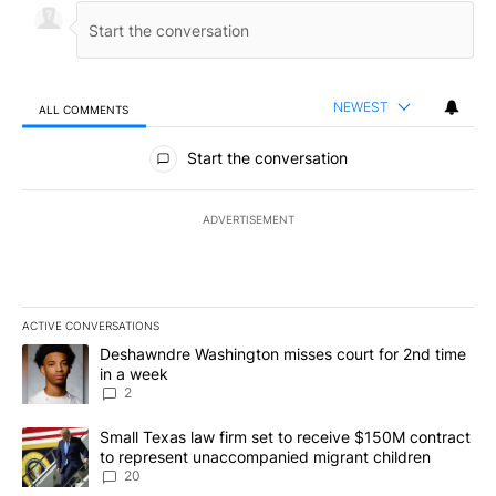
NEWEST
ALL COMMENTS
All Comments
Start the conversation
ADVERTISEMENT
ACTIVE CONVERSATIONS
The following is a list of the most commented articles in the last 7
A trending article titled "Deshawndre Washington misses court fo
Deshawndre Washington misses court for 2nd time
in a week
2
A trending article titled "Small Texas law firm set to receive $
Small Texas law firm set to receive $150M contract
to represent unaccompanied migrant children
20