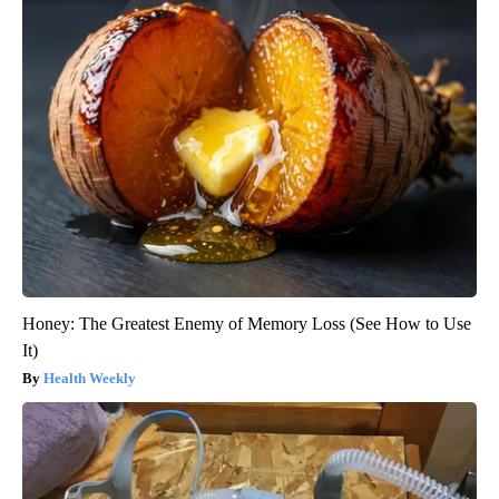
Honey: The Greatest Enemy of Memory Loss (See How to Use
It)
Health Weekly