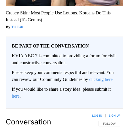
Crepey Skin: Most People Use Lotions. Koreans Do This
Instead (It's Genius)
Tri Lift
BE PART OF THE CONVERSATION
KVIA ABC 7 is committed to providing a forum for civil
and constructive conversation.
Please keep your comments respectful and relevant. You
can review our Community Guidelines by
clicking here
If you would like to share a story idea, please submit it
here
.
LOG IN
|
SIGN UP
Conversation
FOLLOW THIS CO
FOLLOW