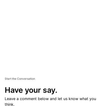
A
D
V
E
R
TI
S
E
M
E
N
T
Start the Conversation
Have your say.
Leave a comment below and let us know what you
think.