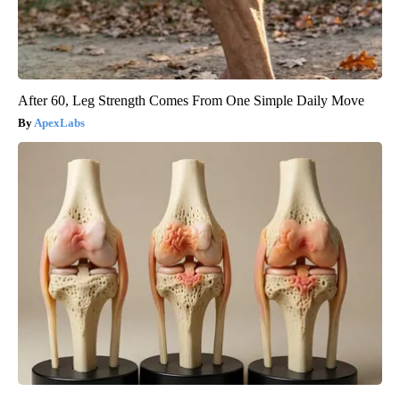
After 60, Leg Strength Comes From One Simple Daily Move
ApexLabs