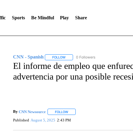
fic
Sports
Be Mindful
Play
Share
CNN - Spanish
0 Followers
FOLLOW
FOLLOW "CNN - SPANISH" TO RECEIVE NO
El informe de empleo que enfure
advertencia por una posible reces
By
CNN Newsource
FOLLOW
FOLLOW "" TO RECEIVE NOTIFICATIONS 
Published
August 5, 2025
2:43 PM