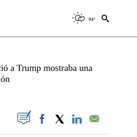
94°
TIFICATIONS ABOUT NEW PAGES ON "CNN - SPANISH".
ció a Trump mostraba una
ión
ABOUT NEW PAGES ON "".
Facebook
X
LinkedIn
Email