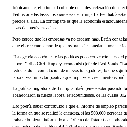
Irónicamente, el principal culpable de la desaceleración del cre
Fed recorte las tasas: los aranceles de Trump. La Fed había estad
precios al alza. La contraparte es que la economía estadouniden
tasas de interés más altas.
Pero parece que las empresas ya no esperan más. Están congelan
ante el creciente temor de que los aranceles puedan aumentar los
“La agenda económica y las políticas poco convencionales del p
laboral”, dijo Chris Rupkey, economista jefe de FwdBonds. “La
reduciendo la contratación de nuevos trabajadores, lo que sign
laboral sea un factor positivo que impulse el crecimiento econ
La política migratoria de Trump también parece estar pasando fa
abandonaron la fuerza laboral estadounidense, de las cuales 802.
Eso podría haber contribuido a que el informe de empleo pareci
la forma en que se realizó la encuesta, si las 503.000 personas 
trabajar hubieran informado a la Oficina de Estadísticas Labora
desempleo habría subido al 4,5 % el mes pasado, según Rupkey.