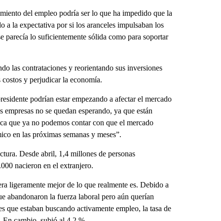
cimiento del empleo podría ser lo que ha impedido que la
o a la expectativa por si los aranceles impulsaban los
se parecía lo suficientemente sólida como para soportar
do las contrataciones y reorientando sus inversiones
 costos y perjudicar la economía.
residente podrían estar empezando a afectar el mercado
s empresas no se quedan esperando, ya que están
ifica que ya no podemos contar con que el mercado
ómico en las próximas semanas y meses”.
ctura. Desde abril, 1,4 millones de personas
000 nacieron en el extranjero.
era ligeramente mejor de lo que realmente es. Debido a
que abandonaron la fuerza laboral pero aún querían
les que estaban buscando activamente empleo, la tasa de
 En cambio, subió al 4,2 %.