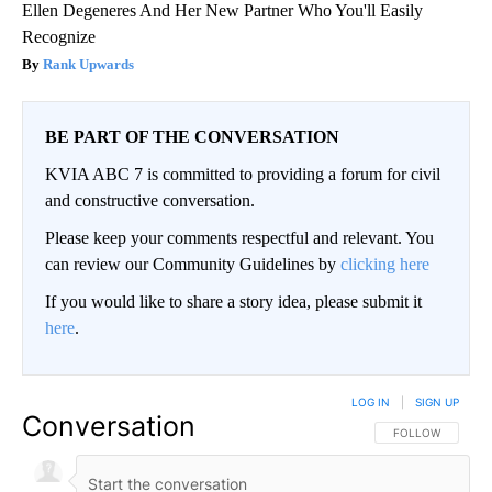
Ellen Degeneres And Her New Partner Who You'll Easily
Recognize
Rank Upwards
BE PART OF THE CONVERSATION
KVIA ABC 7 is committed to providing a forum for civil
and constructive conversation.
Please keep your comments respectful and relevant. You
can review our Community Guidelines by
clicking here
If you would like to share a story idea, please submit it
here
.
LOG IN
|
SIGN UP
Conversation
FOLLOW THIS CO
FOLLOW