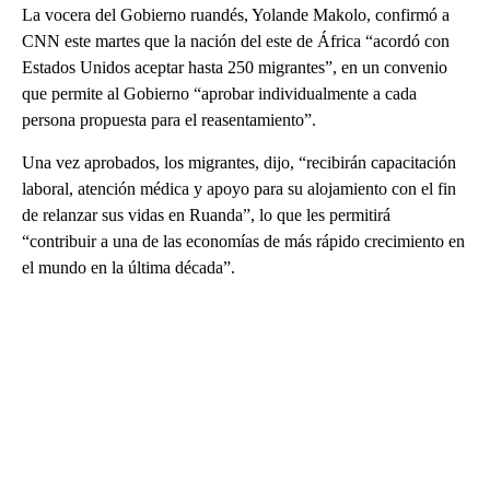
La vocera del Gobierno ruandés, Yolande Makolo, confirmó a
CNN este martes que la nación del este de África “acordó con
Estados Unidos aceptar hasta 250 migrantes”, en un convenio
que permite al Gobierno “aprobar individualmente a cada
persona propuesta para el reasentamiento”.
Una vez aprobados, los migrantes, dijo, “recibirán capacitación
laboral, atención médica y apoyo para su alojamiento con el fin
de relanzar sus vidas en Ruanda”, lo que les permitirá
“contribuir a una de las economías de más rápido crecimiento en
el mundo en la última década”.
A
D
V
E
R
TI
S
E
M
E
N
T