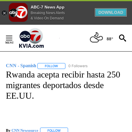
ABC-7 News App
DOWNLOAD
Breaking News Alerts
& Video On Demand
Skip
to
88°
Content
CNN - Spanish
0 Followers
FOLLOW
FOLLOW "CNN - SPANISH" TO RECEIVE NOTIFI
Rwanda acepta recibir hasta 250
migrantes deportados desde
EE.UU.
By
CNN Newsource
FOLLOW
FOLLOW "" TO RECEIVE NOTIFICATIONS ABOU