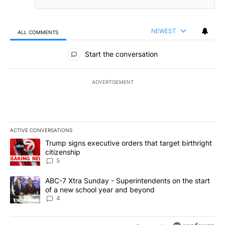
NEWEST
ALL COMMENTS
All Comments
Start the conversation
ADVERTISEMENT
ACTIVE CONVERSATIONS
The following is a list of the most commented articles in the last 7
A trending article titled "Trump signs executive orders that targe
Trump signs executive orders that target birthright
citizenship
5
A trending article titled "ABC-7 Xtra Sunday - Superintendents o
ABC-7 Xtra Sunday - Superintendents on the start
of a new school year and beyond
4