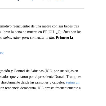
Facebook
X
LinkedIn
Email
emotivo reencuentro de una madre con sus bebés tras
 libran la pena de muerte en EE.UU. ¿Quiénes son los
ue debes saber para comenzar el día.
Primero la
reo
gración y Control de Aduanas (ICE, por sus siglas en
 estados que votaron por el presidente Donald Trump, es
irectamente desde las prisiones y cárceles,
según un
con tendencia demócrata, ICE arresta frecuentemente a