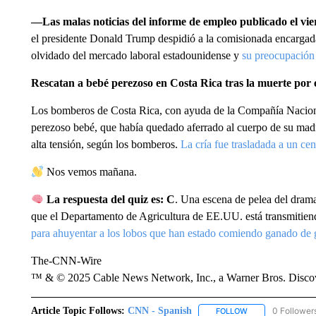
—Las malas noticias del informe de empleo publicado el vie
el presidente Donald Trump despidió a la comisionada encargada
olvidado del mercado laboral estadounidense y
su preocupación
Rescatan a bebé perezoso en Costa Rica tras la muerte por 
Los bomberos de Costa Rica, con ayuda de la Compañía Naciona
perezoso bebé, que había quedado aferrado al cuerpo de su madre
alta tensión, según los bomberos.
La cría fue trasladada a un cen
Nos vemos mañana.
La respuesta del quiz es: C
. Una escena de pelea del dram
que el Departamento de Agricultura de EE.UU. está transmitiendo 
para ahuyentar a los lobos que han estado comiendo ganado de g
The-CNN-Wire
™ & © 2025 Cable News Network, Inc., a Warner Bros. Discove
Article Topic Follows:
CNN - Spanish
0 Follower
FOLLOW
FOLLOW "CNN - S