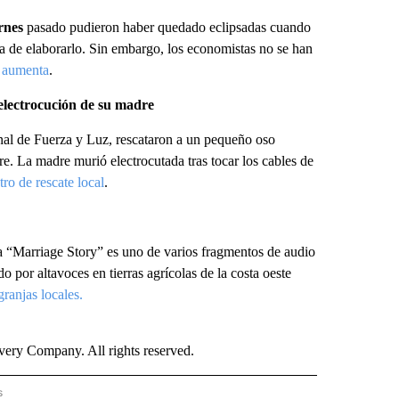
rnes
pasado pudieron haber quedado eclipsadas cuando
 de elaborarlo. Sin embargo, los economistas no se han
 aumenta
.
electrocución de su madre
l de Fuerza y Luz, rescataron a un pequeño oso
. La madre murió electrocutada tras tocar los cables de
tro de rescate local
.
a “Marriage Story” es uno de varios fragmentos de audio
por altavoces en tierras agrícolas de la costa oeste
ranjas locales.
ry Company. All rights reserved.
s
PANISH" TO RECEIVE NOTIFICATIONS ABOUT NEW PAGES ON "CNN - SPANISH".