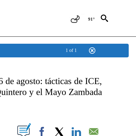
91°
1 of 1
TIFICATIONS ABOUT NEW PAGES ON "CNN - SPANISH".
6 de agosto: tácticas de ICE,
uintero y el Mayo Zambada
ABOUT NEW PAGES ON "".