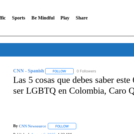
fic
Sports
Be Mindful
Play
Share
CNN - Spanish
0 Followers
FOLLOW
FOLLOW "CNN - SPANISH" TO RECEIVE NO
Las 5 cosas que debes saber este 
ser LGBTQ en Colombia, Caro Q
By
CNN Newsource
FOLLOW
FOLLOW "" TO RECEIVE NOTIFICATIONS 