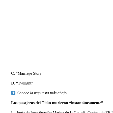
C. “Marriage Story”
D. “Twilight”
Conoce la respuesta más abajo.
Los pasajeros del Titán murieron “instantáneamente”
La Junta de Investigación Marina de la Guardia Costera de EE.U