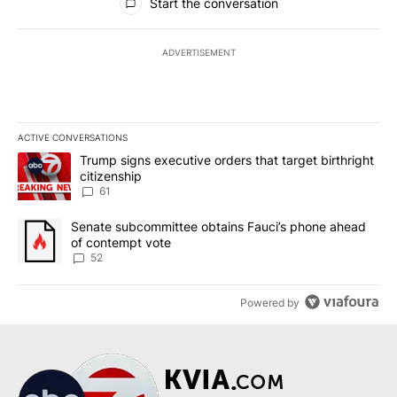
Start the conversation
ADVERTISEMENT
ACTIVE CONVERSATIONS
The following is a list of the most commented articles in the last 7
A trending article titled "Trump signs executive orders that targe
Trump signs executive orders that target birthright
citizenship
61
A trending article titled "Senate subcommittee obtains Fauci’s 
Senate subcommittee obtains Fauci’s phone ahead
of contempt vote
52
Powered by