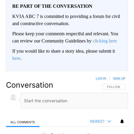
BE PART OF THE CONVERSATION
KVIA ABC 7 is committed to providing a forum for civil
and constructive conversation.
Please keep your comments respectful and relevant. You
can review our Community Guidelines by
clicking here
If you would like to share a story idea, please submit it
here
.
LOG IN
|
SIGN UP
Conversation
FOLLOW THIS CO
FOLLOW
NEWEST
ALL COMMENTS
All Comments