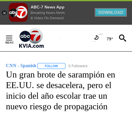
ABC-7 News App
DOWNLOAD
Breaking News Alerts
& Video On Demand
Skip
to
79°
Content
CNN - Spanish
0 Followers
FOLLOW
FOLLOW "CNN - SPANISH" TO RECEIVE NOTIFI
Un gran brote de sarampión en
EE.UU. se desacelera, pero el
inicio del año escolar trae un
nuevo riesgo de propagación