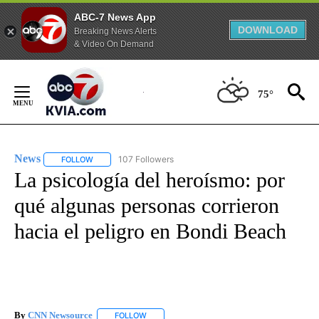
ABC-7 News App
DOWNLOAD
Breaking News Alerts
& Video On Demand
Skip
to
75°
Content
News
107 Followers
FOLLOW
FOLLOW "NEWS" TO RECEIVE NOTIFICATIONS ABOUT NEW 
La psicología del heroísmo: por
qué algunas personas corrieron
hacia el peligro en Bondi Beach
By
CNN Newsource
FOLLOW
FOLLOW "" TO RECEIVE NOTIFICATIONS ABOU