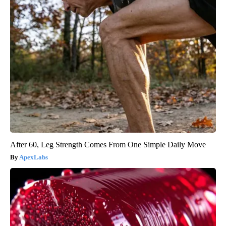
After 60, Leg Strength Comes From One Simple Daily Move
ApexLabs