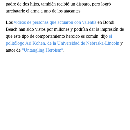
padre de dos hijos, también recibió un disparo, pero logró
arrebatarle el arma a uno de los atacantes.
Los
videos de personas que actuaron con valentía
en Bondi
Beach han sido vistos por millones y podrían dar la impresión de
que este tipo de comportamiento heroico es común, dijo
el
politólogo Ari Kohen, de la Universidad de Nebraska-Lincoln
y
autor de
“Untangling Heroism”
.
A
D
V
E
R
TI
S
E
M
E
N
T