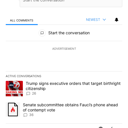
NEWEST
ALL COMMENTS
All Comments
Start the conversation
ADVERTISEMENT
ACTIVE CONVERSATIONS
The following is a list of the most commented articles in the last 7
A trending article titled "Trump signs executive orders that targe
Trump signs executive orders that target birthright
citizenship
26
A trending article titled "Senate subcommittee obtains Fauci’s 
Senate subcommittee obtains Fauci’s phone ahead
of contempt vote
36