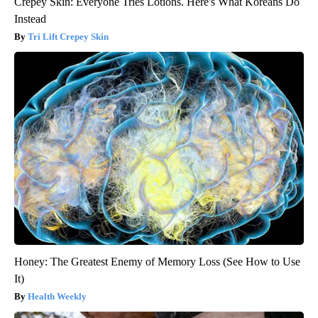
Crepey Skin: Everyone Tries Lotions. Here's What Koreans Do
Instead
Tri Lift Crepey Skin
Honey: The Greatest Enemy of Memory Loss (See How to Use
It)
Health Weekly