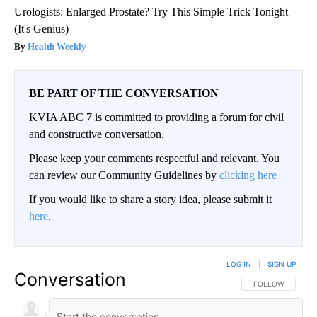
Urologists: Enlarged Prostate? Try This Simple Trick Tonight
(It's Genius)
Health Weekly
BE PART OF THE CONVERSATION
KVIA ABC 7 is committed to providing a forum for civil
and constructive conversation.
Please keep your comments respectful and relevant. You
can review our Community Guidelines by
clicking here
If you would like to share a story idea, please submit it
here
.
LOG IN
|
SIGN UP
Conversation
FOLLOW THIS CO
FOLLOW