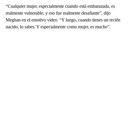
“Cualquier mujer, especialmente cuando está embarazada, es
realmente vulnerable, y eso fue realmente desafiante”, dijo
Meghan en el emotivo video. “Y luego, cuando tienes un recién
nacido, lo sabes. Y especialmente como mujer, es mucho”.
A
D
V
E
R
TI
S
E
M
E
N
T