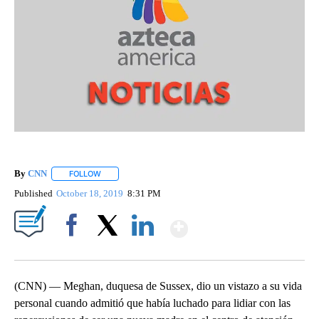
By
CNN
FOLLOW
FOLLOW "" TO RECEIVE NOTIFICATIONS ABOUT NEW PAGE
Published
October 18, 2019
8:31 PM
Show More
Facebook
X
LinkedIn
(CNN) — Meghan, duquesa de Sussex, dio un vistazo a su vida
personal cuando admitió que había luchado para lidiar con las