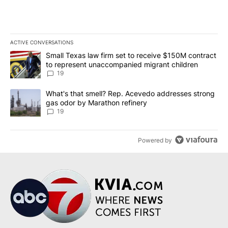
ACTIVE CONVERSATIONS
The following is a list of the most commented articles in the last 7
A trending article titled "Small Texas law firm set to receive $
Small Texas law firm set to receive $150M contract
to represent unaccompanied migrant children
19
A trending article titled "What's that smell? Rep. Acevedo addre
What's that smell? Rep. Acevedo addresses strong
gas odor by Marathon refinery
19
Powered by