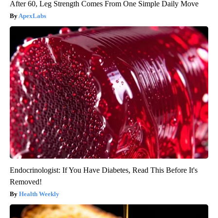
After 60, Leg Strength Comes From One Simple Daily Move
ApexLabs
Endocrinologist: If You Have Diabetes, Read This Before It's
Removed!
Health Weekly