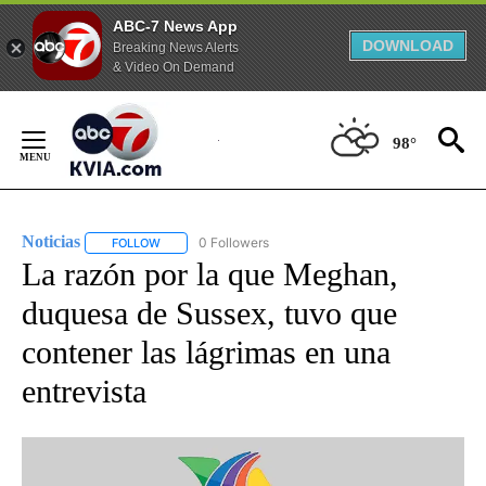
ABC-7 News App
DOWNLOAD
Breaking News Alerts
& Video On Demand
Skip
to
98°
Content
Noticias
0 Followers
FOLLOW
FOLLOW "NOTICIAS" TO RECEIVE NOTIFICATIONS ABOUT
La razón por la que Meghan,
duquesa de Sussex, tuvo que
contener las lágrimas en una
entrevista