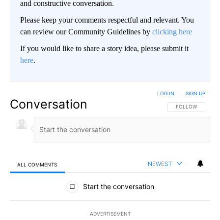
and constructive conversation.
Please keep your comments respectful and relevant. You
can review our Community Guidelines by
clicking here
If you would like to share a story idea, please submit it
here
.
LOG IN
|
SIGN UP
Conversation
FOLLOW THIS CO
FOLLOW
NEWEST
ALL COMMENTS
All Comments
Start the conversation
ADVERTISEMENT