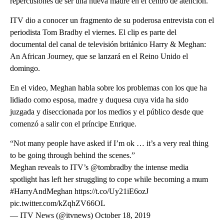
repercusiones de ser una nueva madre en el centro de atención.
ITV dio a conocer un fragmento de su poderosa entrevista con el
periodista Tom Bradby el viernes. El clip es parte del
documental del canal de televisión británico Harry & Meghan:
An African Journey, que se lanzará en el Reino Unido el
domingo.
En el video, Meghan habla sobre los problemas con los que ha
lidiado como esposa, madre y duquesa cuya vida ha sido
juzgada y diseccionada por los medios y el público desde que
comenzó a salir con el príncipe Enrique.
“Not many people have asked if I’m ok … it’s a very real thing
to be going through behind the scenes.”
Meghan reveals to ITV’s @tombradby the intense media
spotlight has left her struggling to cope while becoming a mum
#HarryAndMeghan https://t.co/Uy21iE6ozJ
pic.twitter.com/kZqhZV66OL
— ITV News (@itvnews) October 18, 2019