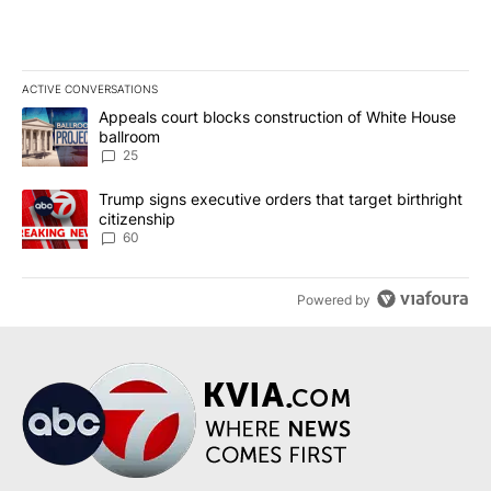
ACTIVE CONVERSATIONS
The following is a list of the most commented articles in the last 7
A trending article titled "Appeals court blocks construction of W
Appeals court blocks construction of White House
ballroom
25
A trending article titled "Trump signs executive orders that targe
Trump signs executive orders that target birthright
citizenship
60
Powered by