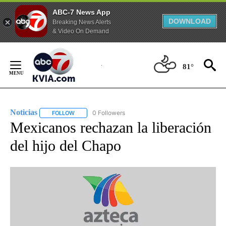
ABC-7 News App
DOWNLOAD
Breaking News Alerts
& Video On Demand
Skip
to
81°
Content
Noticias
0 Followers
FOLLOW
FOLLOW "NOTICIAS" TO RECEIVE NOTIFICATIONS ABOUT
Mexicanos rechazan la liberación
del hijo del Chapo