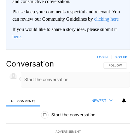
and constructive conversation.
Please keep your comments respectful and relevant. You
can review our Community Guidelines by
clicking here
If you would like to share a story idea, please submit it
here
.
LOG IN
|
SIGN UP
Conversation
FOLLOW THIS CO
FOLLOW
NEWEST
ALL COMMENTS
All Comments
Start the conversation
ADVERTISEMENT