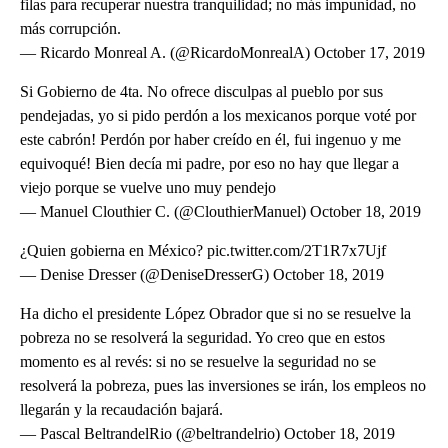
filas para recuperar nuestra tranquilidad; no más impunidad, no
más corrupción.
— Ricardo Monreal A. (@RicardoMonrealA) October 17, 2019
Si Gobierno de 4ta. No ofrece disculpas al pueblo por sus
pendejadas, yo si pido perdón a los mexicanos porque voté por
este cabrón! Perdón por haber creído en él, fui ingenuo y me
equivoqué! Bien decía mi padre, por eso no hay que llegar a
viejo porque se vuelve uno muy pendejo
— Manuel Clouthier C. (@ClouthierManuel) October 18, 2019
¿Quien gobierna en México? pic.twitter.com/2T1R7x7Ujf
— Denise Dresser (@DeniseDresserG) October 18, 2019
Ha dicho el presidente López Obrador que si no se resuelve la
pobreza no se resolverá la seguridad. Yo creo que en estos
momento es al revés: si no se resuelve la seguridad no se
resolverá la pobreza, pues las inversiones se irán, los empleos no
llegarán y la recaudación bajará.
— Pascal BeltrandelRio (@beltrandelrio) October 18, 2019