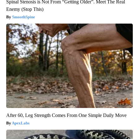
Spinal Stenosis is Not From “Getting Older”. Meet The Real
Enemy (Stop This)
SmoothSpine
After 60, Leg Strength Comes From One Simple Daily Move
ApexLabs