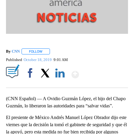
By
CNN
FOLLOW
FOLLOW "" TO RECEIVE NOTIFICATIONS ABOUT NEW PAGE
Published
October 18, 2019
9:01 AM
Show More
Facebook
X
LinkedIn
(CNN Español) — A Ovidio Guzmán López, el hijo del Chapo
Guzmán, lo liberaron las autoridades para “salvar vidas”.
El presiente de México Andrés Manuel López Obrador dijo este
viernes que la decisión la tomó el gabinete de seguridad y que él
la apoyó, pero esta medida no fue bien recibida por algunos