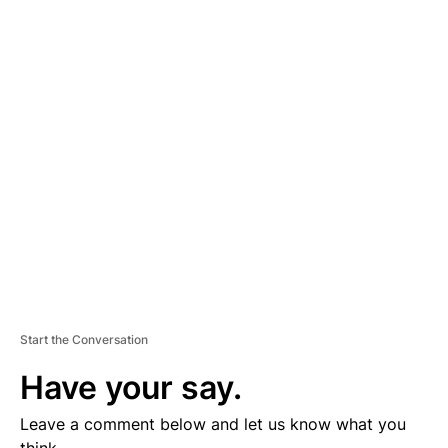
A
D
V
E
R
TI
S
E
M
E
N
T
Start the Conversation
Have your say.
Leave a comment below and let us know what you