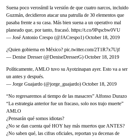
Suena poco verosímil la versión de que cuatro narcos, incluido
Guzmán, decidieron atacar una patrulla de 30 elementos que
pasaba frente a su casa. Más bien suena a un operativo mal
planeado que, por tanto, fracasó. https://t.co/9Pqscbw0VU
— José Antonio Crespo (@JACrespo1) October 18, 2019
¿Quien gobierna en México? pic.twitter.com/2T1R7x7Ujf
— Denise Dresser (@DeniseDresserG) October 18, 2019
Políticamente, AMLO tuvo su Ayotzinapan ayer. Esto va a ser
un antes y después.
— Jorge Guajardo (@jorge_guajardo) October 18, 2019
“No regresaremos al tiempo de las masacres” Alfonso Durazo
“La estrategia anterior fue un fracaso, solo nos trajo muerte”
AMLO
¿Pensarán qué somos idiotas?
¿No se dan cuenta qué HOY hay más muertos que ANTES?
¿No saben qué, las cifras oficiales, reportan ya decenas de