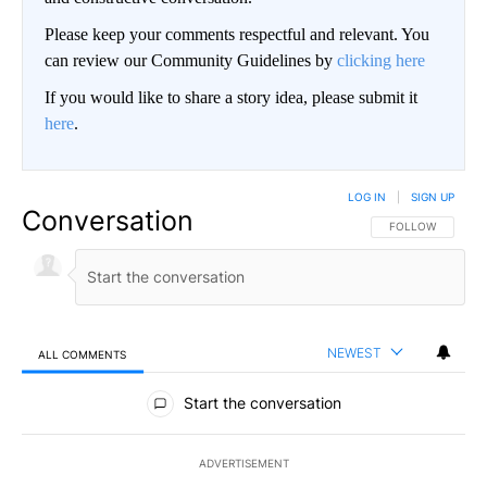
Please keep your comments respectful and relevant. You
can review our Community Guidelines by
clicking here
If you would like to share a story idea, please submit it
here
.
LOG IN
|
SIGN UP
Conversation
FOLLOW THIS CO
FOLLOW
NEWEST
ALL COMMENTS
All Comments
Start the conversation
ADVERTISEMENT