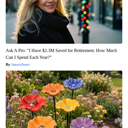
Ask A Pro: "I Have $2.3M Saved for Retirement. How Much
Can I Spend Each Year?"
SmartAsset