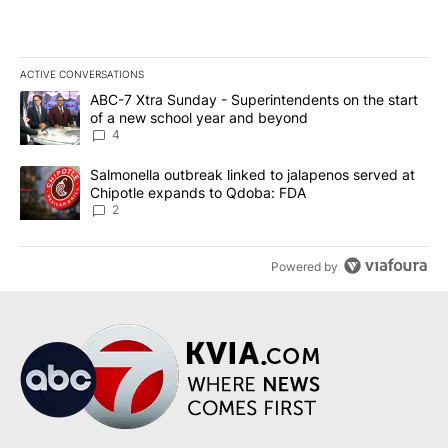
ACTIVE CONVERSATIONS
The following is a list of the most commented articles in the last 7
A trending article titled "ABC-7 Xtra Sunday - Superintendents o
ABC-7 Xtra Sunday - Superintendents on the start
of a new school year and beyond
4
A trending article titled "Salmonella outbreak linked to jalapen
Salmonella outbreak linked to jalapenos served at
Chipotle expands to Qdoba: FDA
2
Powered by