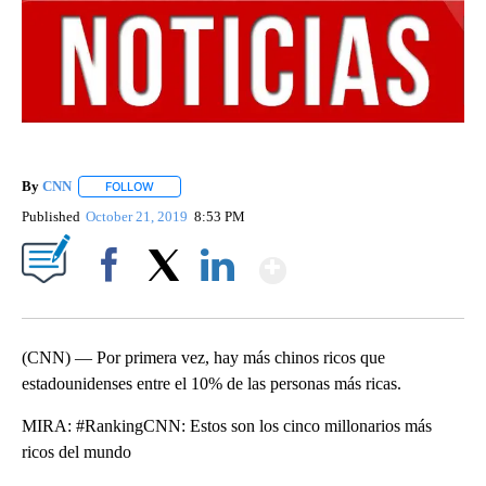
By
CNN
FOLLOW
FOLLOW "" TO RECEIVE NOTIFICATIONS ABOUT NEW PAGE
Published
October 21, 2019
8:53 PM
Show More
Facebook
X
LinkedIn
(CNN) — Por primera vez, hay más chinos ricos que
estadounidenses entre el 10% de las personas más ricas.
MIRA: #RankingCNN: Estos son los cinco millonarios más
ricos del mundo