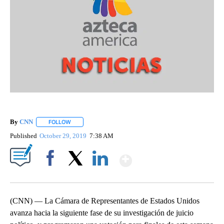
By
CNN
FOLLOW
FOLLOW "" TO RECEIVE NOTIFICATIONS ABOUT NEW PAGE
Published
October 29, 2019
7:38 AM
Show More
Facebook
X
LinkedIn
(CNN) — La Cámara de Representantes de Estados Unidos
avanza hacia la siguiente fase de su investigación de juicio