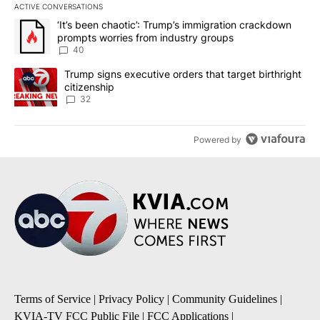
ACTIVE CONVERSATIONS
The following is a list of the most commented articles in the last 7
A trending article titled "‘It’s been chaotic’: Trump’s immigrati
‘It’s been chaotic’: Trump’s immigration crackdown
prompts worries from industry groups
40
A trending article titled "Trump signs executive orders that targe
Trump signs executive orders that target birthright
citizenship
32
Powered by
Terms of Service
|
Privacy Policy
|
Community Guidelines
|
KVIA-TV FCC Public File
|
FCC Applications
|