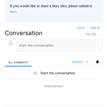
If you would like to share a story idea, please submit it
here
.
LOG IN
|
SIGN UP
Conversation
FOLLOW THIS CO
FOLLOW
NEWEST
ALL COMMENTS
All Comments
Start the conversation
ADVERTISEMENT