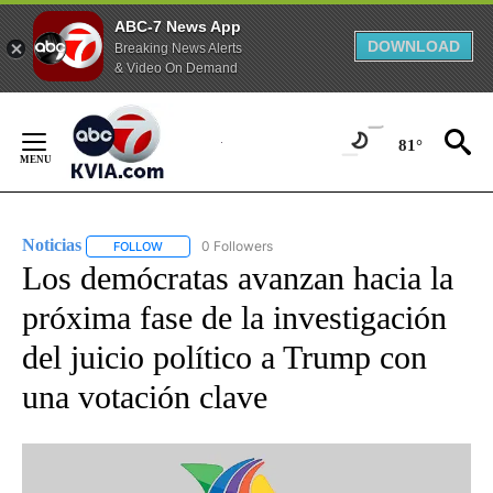
ABC-7 News App
DOWNLOAD
Breaking News Alerts
& Video On Demand
Skip
to
81°
Content
Noticias
0 Followers
FOLLOW
FOLLOW "NOTICIAS" TO RECEIVE NOTIFICATIONS ABOUT
Los demócratas avanzan hacia la
próxima fase de la investigación
del juicio político a Trump con
una votación clave