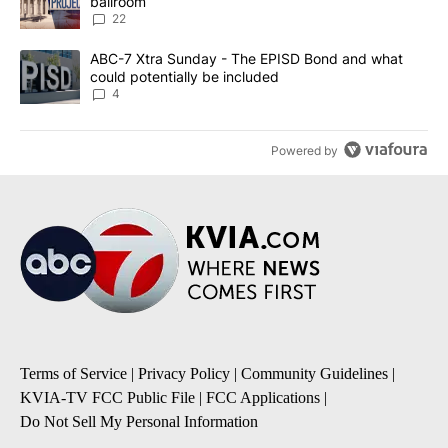
ballroom
22
A trending article titled "ABC-7 Xtra Sunday - The EPISD Bond a
ABC-7 Xtra Sunday - The EPISD Bond and what
could potentially be included
4
Powered by
Terms of Service
|
Privacy Policy
|
Community Guidelines
|
KVIA-TV FCC Public File
|
FCC Applications
|
Do Not Sell My Personal Information