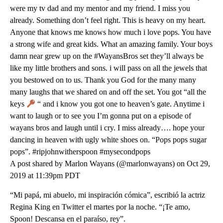
were my tv dad and my mentor and my friend. I miss you
already. Something don’t feel right. This is heavy on my heart.
Anyone that knows me knows how much i love pops. You have
a strong wife and great kids. What an amazing family. Your boys
damn near grew up on the #WayansBros set they’ll always be
like my little brothers and sons. i will pass on all the jewels that
you bestowed on to us. Thank you God for the many many
many laughs that we shared on and off the set. You got “all the
keys
“ and i know you got one to heaven’s gate. Anytime i
want to laugh or to see you I’m gonna put on a episode of
wayans bros and laugh until i cry. I miss already…. hope your
dancing in heaven with ugly white shoes on. “Pops pops sugar
pops”. #ripjohnwitherspoon #mysecondpops
A post shared by Marlon Wayans (@marlonwayans) on Oct 29,
2019 at 11:39pm PDT
“Mi papá, mi abuelo, mi inspiración cómica”, escribió la actriz
Regina King en Twitter el martes por la noche. “¡Te amo,
Spoon! Descansa en el paraíso, rey”.