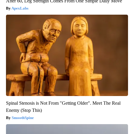
After 60, Leg Strength Comes From One Simple Daily Move
ApexLabs
Spinal Stenosis is Not From "Getting Older". Meet The Real
Enemy (Stop This)
SmoothSpine