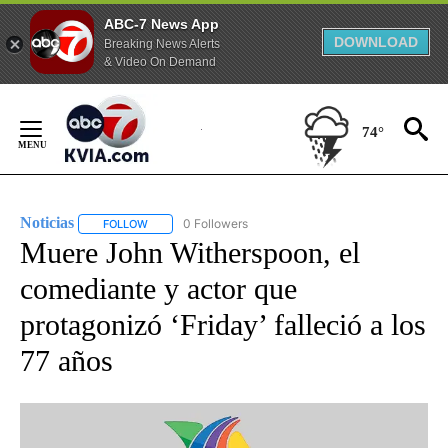
ABC-7 News App
DOWNLOAD
Breaking News Alerts
& Video On Demand
Skip
to
74°
Content
Noticias
0 Followers
FOLLOW
FOLLOW "NOTICIAS" TO RECEIVE NOTIFICATIONS ABOUT
Muere John Witherspoon, el
comediante y actor que
protagonizó ‘Friday’ falleció a los
77 años