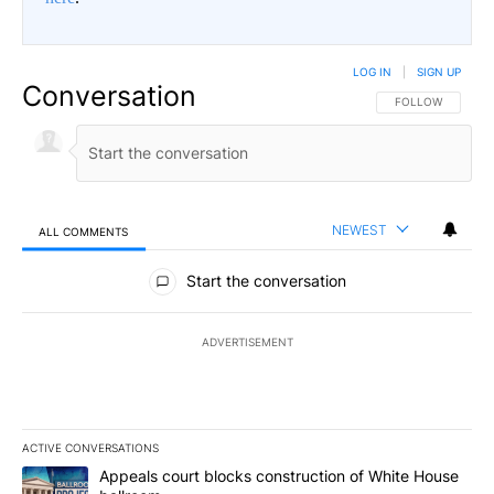
LOG IN
|
SIGN UP
Conversation
FOLLOW THIS CO
FOLLOW
NEWEST
ALL COMMENTS
All Comments
Start the conversation
ADVERTISEMENT
ACTIVE CONVERSATIONS
The following is a list of the most commented articles in the last 7
A trending article titled "Appeals court blocks construction of W
Appeals court blocks construction of White House