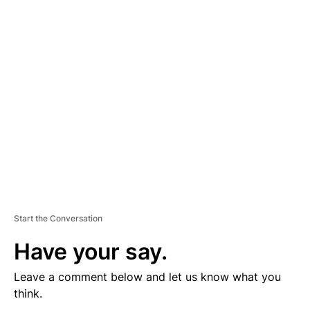
D
V
E
R
TI
S
E
M
E
N
T
Start the Conversation
Have your say.
Leave a comment below and let us know what you
think.