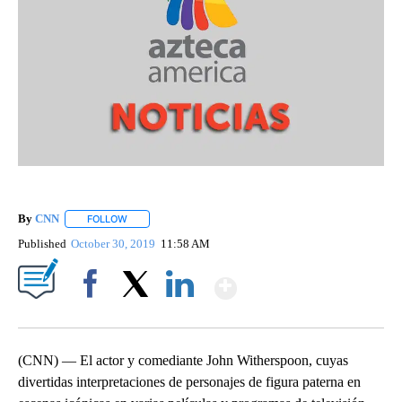
By
CNN
FOLLOW
FOLLOW "" TO RECEIVE NOTIFICATIONS ABOUT NEW PAGE
Published
October 30, 2019
11:58 AM
Show More
Facebook
X
LinkedIn
(CNN) — El actor y comediante John Witherspoon, cuyas
divertidas interpretaciones de personajes de figura paterna en