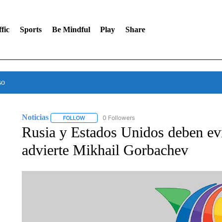
fic
Sports
Be Mindful
Play
Share
so
Noticias
0 Followers
FOLLOW
FOLLOW "NOTICIAS" TO RECEIVE NOTIFICATIONS A
Rusia y Estados Unidos deben evit
advierte Mikhail Gorbachev