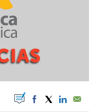
PAGES ON "".
Facebook
X
LinkedIn
Email