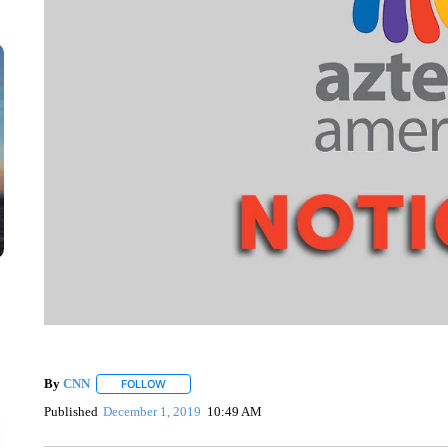
By
CNN
FOLLOW
FOLLOW "" TO RECEIVE NOTIFICATIONS ABOUT NEW 
Published
December 1, 2019
10:49 AM