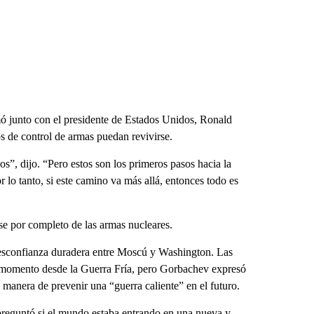
mó junto con el presidente de Estados Unidos, Ronald
 de control de armas puedan revivirse.
s”, dijo. “Pero estos son los primeros pasos hacia la
 lo tanto, si este camino va más allá, entonces todo es
rse por completo de las armas nucleares.
desconfianza duradera entre Moscú y Washington. Las
r momento desde la Guerra Fría, pero Gorbachev expresó
anera de prevenir una “guerra caliente” en el futuro.
 preguntó si el mundo estaba entrando en una nueva y