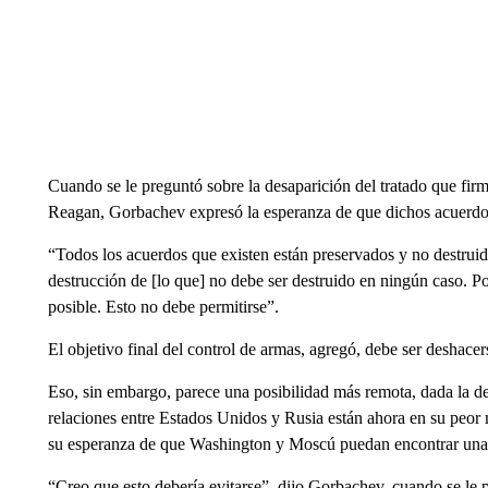
Cuando se le preguntó sobre la desaparición del tratado que fir
Reagan, Gorbachev expresó la esperanza de que dichos acuerdos
“Todos los acuerdos que existen están preservados y no destruido
destrucción de [lo que] no debe ser destruido en ningún caso. Por
posible. Esto no debe permitirse”.
El objetivo final del control de armas, agregó, debe ser deshace
Eso, sin embargo, parece una posibilidad más remota, dada la 
relaciones entre Estados Unidos y Rusia están ahora en su peo
su esperanza de que Washington y Moscú puedan encontrar una m
“Creo que esto debería evitarse”, dijo Gorbachev, cuando se le