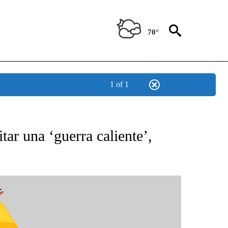
70°
1 of 1
BOUT NEW PAGES ON "NOTICIAS".
ar una ‘guerra caliente’,