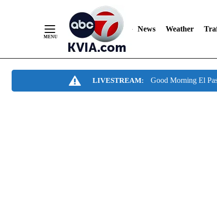
News
Weather
Traf
Skip
Good Morning El Pa
LIVESTREAM:
to
Content