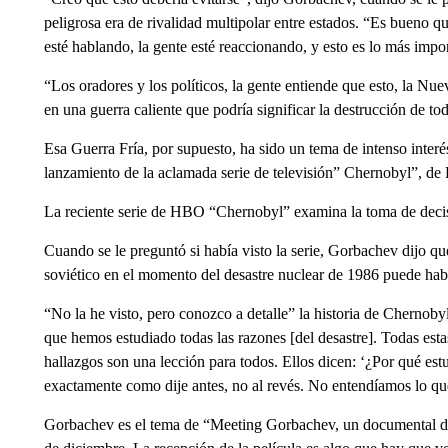
peligrosa era de rivalidad multipolar entre estados. “Es bueno 
esté hablando, la gente esté reaccionando, y esto es lo más impor
“Los oradores y los políticos, la gente entiende que esto, la Nue
en una guerra caliente que podría significar la destrucción de to
Esa Guerra Fría, por supuesto, ha sido un tema de intenso interé
lanzamiento de la aclamada serie de televisión” Chernobyl”, d
La reciente serie de HBO “Chernobyl” examina la toma de decis
Cuando se le preguntó si había visto la serie, Gorbachev dijo qu
soviético en el momento del desastre nuclear de 1986 puede habe
“No la he visto, pero conozco a detalle” la historia de Chernoby
que hemos estudiado todas las razones [del desastre]. Todas esta
hallazgos son una lección para todos. Ellos dicen: ‘¿Por qué estu
exactamente como dije antes, no al revés. No entendíamos lo qu
Gorbachev es el tema de “Meeting Gorbachev, un documental del