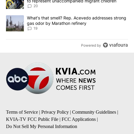
to represent unaccompanied migrant children
20
A trending article titled "What's that smell? Rep. Acevedo addre
What's that smell? Rep. Acevedo addresses strong
gas odor by Marathon refinery
19
Powered by
Terms of Service
|
Privacy Policy
|
Community Guidelines
|
KVIA-TV FCC Public File
|
FCC Applications
|
Do Not Sell My Personal Information