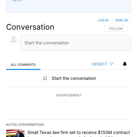
LOG IN
|
SIGN UP
Conversation
FOLLOW THIS CO
FOLLOW
NEWEST
ALL COMMENTS
All Comments
Start the conversation
ADVERTISEMENT
ACTIVE CONVERSATIONS
The following is a list of the most commented articles in the last 7
A trending article titled "Small Texas law firm set to receive $
Small Texas law firm set to receive $150M contract