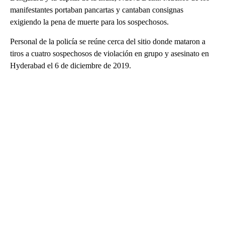
manifestantes portaban pancartas y cantaban consignas
exigiendo la pena de muerte para los sospechosos.
Personal de la policía se reúne cerca del sitio donde mataron a
tiros a cuatro sospechosos de violación en grupo y asesinato en
Hyderabad el 6 de diciembre de 2019.
A
D
V
E
R
TI
S
E
M
E
N
T