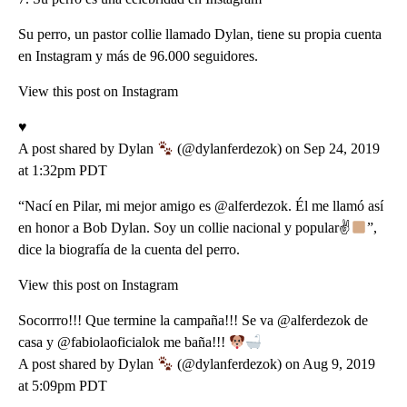
Su perro, un pastor collie llamado Dylan, tiene su propia cuenta
en Instagram y más de 96.000 seguidores.
View this post on Instagram
♥️
A post shared by Dylan
(@dylanferdezok) on Sep 24, 2019
at 1:32pm PDT
“Nací en Pilar, mi mejor amigo es @alferdezok. Él me llamó así
en honor a Bob Dylan. Soy un collie nacional y popular✌
”,
dice la biografía de la cuenta del perro.
View this post on Instagram
Socorrro!!! Que termine la campaña!!! Se va @alferdezok de
casa y @fabiolaoficialok me baña!!!
A post shared by Dylan
(@dylanferdezok) on Aug 9, 2019
at 5:09pm PDT