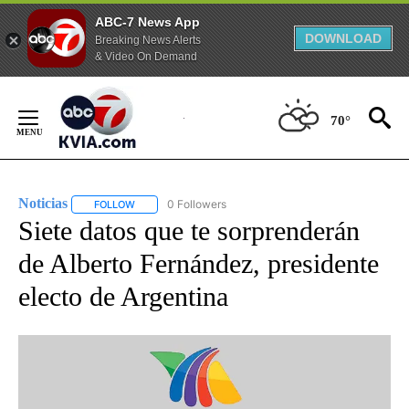
ABC-7 News App
DOWNLOAD
Breaking News Alerts
& Video On Demand
Skip
to
70°
Content
Noticias
0 Followers
FOLLOW
FOLLOW "NOTICIAS" TO RECEIVE NOTIFICATIONS ABOUT
Siete datos que te sorprenderán
de Alberto Fernández, presidente
electo de Argentina