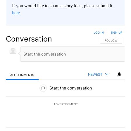
If you would like to share a story idea, please submit it
here
.
LOG IN
|
SIGN UP
Conversation
FOLLOW THIS CO
FOLLOW
NEWEST
ALL COMMENTS
All Comments
Start the conversation
ADVERTISEMENT