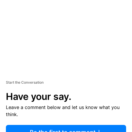
R
TI
S
E
M
E
N
T
Start the Conversation
Have your say.
Leave a comment below and let us know what you
think.