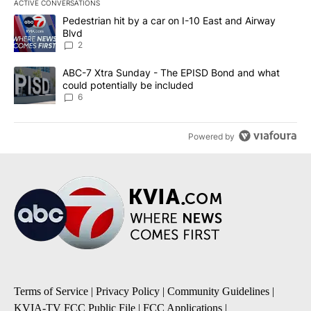
ACTIVE CONVERSATIONS
The following is a list of the most commented articles in the last 7
A trending article titled "Pedestrian hit by a car on I-10 East an
Pedestrian hit by a car on I-10 East and Airway
Blvd
2
A trending article titled "ABC-7 Xtra Sunday - The EPISD Bond a
ABC-7 Xtra Sunday - The EPISD Bond and what
could potentially be included
6
Powered by
Terms of Service
|
Privacy Policy
|
Community Guidelines
|
KVIA-TV FCC Public File
|
FCC Applications
|