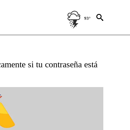
93°
BOUT NEW PAGES ON "NOTICIAS".
amente si tu contraseña está