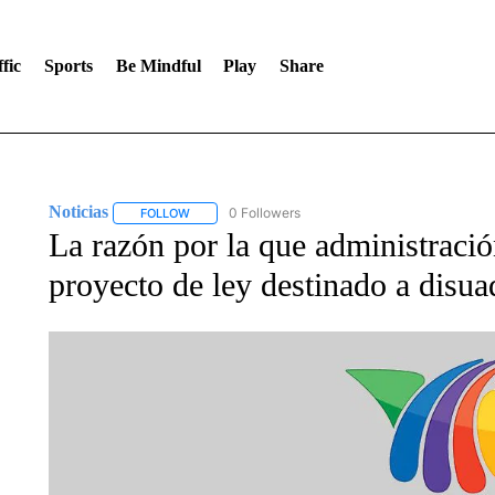
fic
Sports
Be Mindful
Play
Share
Noticias
0 Followers
FOLLOW
FOLLOW "NOTICIAS" TO RECEIVE NOTIFICATIONS A
La razón por la que administraci
proyecto de ley destinado a disua