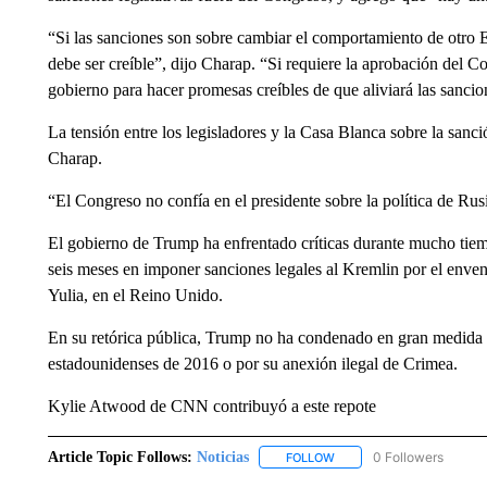
“Si las sanciones son sobre cambiar el comportamiento de otro E
debe ser creíble”, dijo Charap. “Si requiere la aprobación del Co
gobierno para hacer promesas creíbles de que aliviará las san
La tensión entre los legisladores y la Casa Blanca sobre la sanc
Charap.
“El Congreso no confía en el presidente sobre la política de Rus
El gobierno de Trump ha enfrentado críticas durante mucho tie
seis meses en imponer sanciones legales al Kremlin por el enven
Yulia, en el Reino Unido.
En su retórica pública, Trump no ha condenado en gran medida a 
estadounidenses de 2016 o por su anexión ilegal de Crimea.
Kylie Atwood de CNN contribuyó a este repote
Article Topic Follows:
Noticias
0 Followers
FOLLOW
FOLLOW "NOTICIAS" TO R