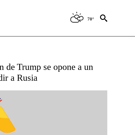
70°
BOUT NEW PAGES ON "NOTICIAS".
ón de Trump se opone a un
dir a Rusia