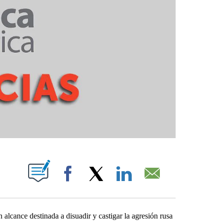
PAGES ON "".
Facebook
X
LinkedIn
Email
lcance destinada a disuadir y castigar la agresión rusa