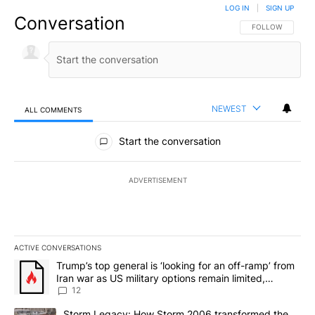
LOG IN
|
SIGN UP
Conversation
FOLLOW THIS CO
FOLLOW
NEWEST
ALL COMMENTS
All Comments
Start the conversation
ADVERTISEMENT
ACTIVE CONVERSATIONS
The following is a list of the most commented articles in the last 7
A trending article titled "Trump’s top general is ‘looking for an o
Trump’s top general is ‘looking for an off-ramp’ from
Iran war as US military options remain limited,
sources say
12
A trending article titled "Storm Legacy: How Storm 2006 transfo
Storm Legacy: How Storm 2006 transformed the