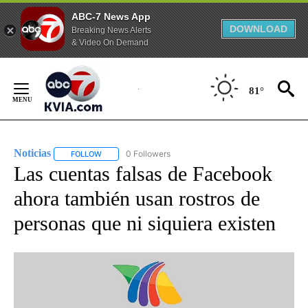
ABC-7 News App
DOWNLOAD
Breaking News Alerts
& Video On Demand
Skip
to
81°
Content
Noticias
0 Followers
FOLLOW
FOLLOW "NOTICIAS" TO RECEIVE NOTIFICATIONS ABOUT
Las cuentas falsas de Facebook
ahora también usan rostros de
personas que ni siquiera existen