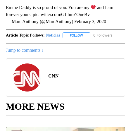
Emme Daddy is so proud of you. You are my
and I am
forever yours. pic.twitter.com/GLhmZOneBv
— Marc Anthony (@MarcAnthony) February 3, 2020
Article Topic Follows:
Noticias
0 Followers
FOLLOW
FOLLOW "NOTICIAS" TO RECEI
Jump to comments ↓
CNN
MORE NEWS