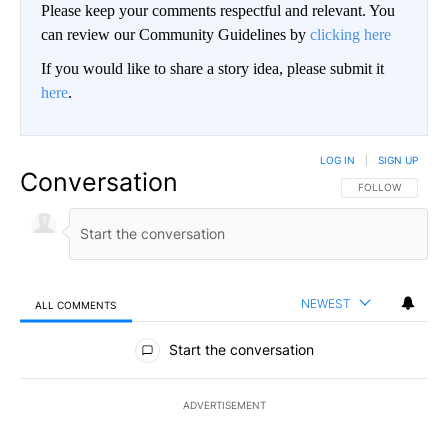
Please keep your comments respectful and relevant. You
can review our Community Guidelines by
clicking here
If you would like to share a story idea, please submit it
here
.
LOG IN
|
SIGN UP
Conversation
FOLLOW THIS CO
FOLLOW
NEWEST
ALL COMMENTS
All Comments
Start the conversation
ADVERTISEMENT