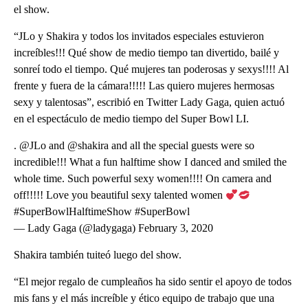
el show.
“JLo y Shakira y todos los invitados especiales estuvieron
increíbles!!! Qué show de medio tiempo tan divertido, bailé y
sonreí todo el tiempo. Qué mujeres tan poderosas y sexys!!!! Al
frente y fuera de la cámara!!!!! Las quiero mujeres hermosas
sexy y talentosas”, escribió en Twitter Lady Gaga, quien actuó
en el espectáculo de medio tiempo del Super Bowl LI.
. @JLo and @shakira and all the special guests were so
incredible!!! What a fun halftime show I danced and smiled the
whole time. Such powerful sexy women!!!! On camera and
off!!!!! Love you beautiful sexy talented women
#SuperBowlHalftimeShow #SuperBowl
— Lady Gaga (@ladygaga) February 3, 2020
Shakira también tuiteó luego del show.
“El mejor regalo de cumpleaños ha sido sentir el apoyo de todos
mis fans y el más increíble y ético equipo de trabajo que una