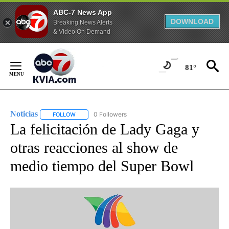
ABC-7 News App
DOWNLOAD
Breaking News Alerts
& Video On Demand
Skip
to
81°
Content
Noticias
0 Followers
FOLLOW
FOLLOW "NOTICIAS" TO RECEIVE NOTIFICATIONS ABOUT
La felicitación de Lady Gaga y
otras reacciones al show de
medio tiempo del Super Bowl