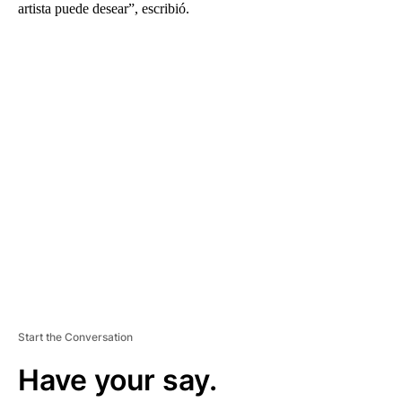
artista puede desear”, escribió.
A
D
V
E
R
TI
S
E
M
E
N
T
Start the Conversation
Have your say.