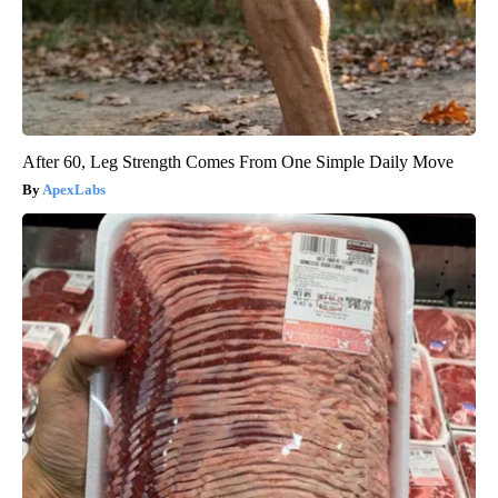
After 60, Leg Strength Comes From One Simple Daily Move
ApexLabs