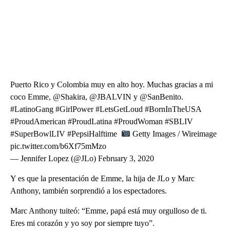
Puerto Rico y Colombia muy en alto hoy. Muchas gracias a mi
coco Emme, @Shakira, @JBALVIN y @SanBenito.
#LatinoGang #GirlPower #LetsGetLoud #BornInTheUSA
#ProudAmerican #ProudLatina #ProudWoman #SBLIV
#SuperBowlLIV #PepsiHalftime
Getty Images / Wireimage
pic.twitter.com/b6Xf75mMzo
— Jennifer Lopez (@JLo) February 3, 2020
Y es que la presentación de Emme, la hija de JLo y Marc
Anthony, también sorprendió a los espectadores.
Marc Anthony tuiteó: “Emme, papá está muy orgulloso de ti.
Eres mi corazón y yo soy por siempre tuyo”.