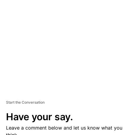
A
D
V
E
R
TI
S
E
M
E
N
T
Start the Conversation
Have your say.
Leave a comment below and let us know what you