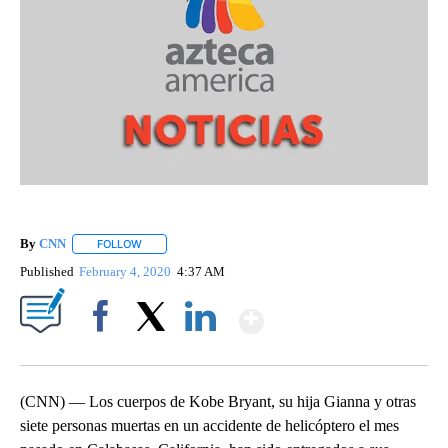
By
CNN
FOLLOW
FOLLOW "" TO RECEIVE NOTIFICATIONS ABOUT NEW PAGE
Published
February 4, 2020
4:37 AM
Show More
Facebook
X
LinkedIn
(CNN) — Los cuerpos de Kobe Bryant, su hija Gianna y otras
siete personas muertas en un accidente de helicóptero el mes