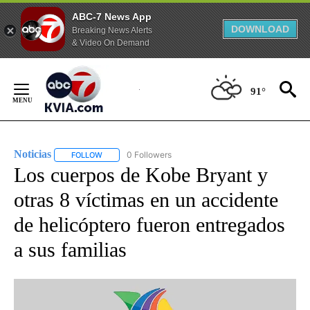
ABC-7 News App
DOWNLOAD
Breaking News Alerts
& Video On Demand
Skip
to
91°
Content
Noticias
0 Followers
FOLLOW
FOLLOW "NOTICIAS" TO RECEIVE NOTIFICATIONS ABOUT
Los cuerpos de Kobe Bryant y
otras 8 víctimas en un accidente
de helicóptero fueron entregados
a sus familias