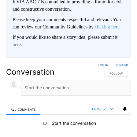
KVIA ABC 7 is committed to providing a forum for civil
and constructive conversation.
Please keep your comments respectful and relevant. You
can review our Community Guidelines by
clicking here
If you would like to share a story idea, please submit it
here
.
LOG IN
|
SIGN UP
Conversation
FOLLOW THIS CO
FOLLOW
NEWEST
ALL COMMENTS
All Comments
Start the conversation