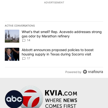
ADVERTISEMENT
ACTIVE CONVERSATIONS
The following is a list of the most commented articles in the last 7
A trending article titled "What's that smell? Rep. Acevedo addre
What's that smell? Rep. Acevedo addresses strong
gas odor by Marathon refinery
14
A trending article titled "Abbott announces proposed policies to 
Abbott announces proposed policies to boost
housing supply in Texas during Socorro visit
17
Powered by