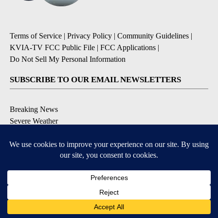
Terms of Service
|
Privacy Policy
|
Community Guidelines
|
KVIA-TV FCC Public File
|
FCC Applications
|
Do Not Sell My Personal Information
SUBSCRIBE TO OUR EMAIL NEWSLETTERS
Breaking News
Severe Weather
Daily News Updates
Daily Weather Forecast
Entertainment
Contests & Promotions
DOWNLOAD OUR APPS
Available for iOS and Android