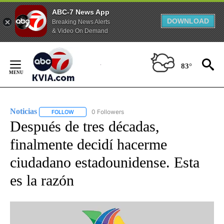
ABC-7 News App
DOWNLOAD
Breaking News Alerts
& Video On Demand
Skip
to
83°
Content
Noticias
0 Followers
FOLLOW
FOLLOW "NOTICIAS" TO RECEIVE NOTIFICATIONS ABOUT
Después de tres décadas,
finalmente decidí hacerme
ciudadano estadounidense. Esta
es la razón