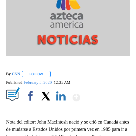
By
CNN
FOLLOW
FOLLOW "" TO RECEIVE NOTIFICATIONS ABOUT NEW PAGE
Published
February 5, 2020
12:25 AM
Show More
Facebook
X
LinkedIn
Nota del editor: John MacIntosh nació y se crió en Canadá antes
de mudarse a Estados Unidos por primera vez en 1985 para ir a