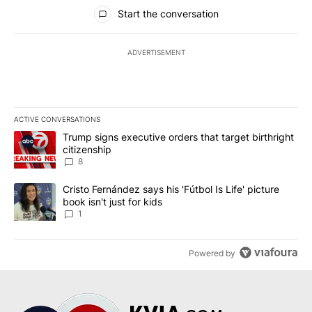
All Comments
Start the conversation
ADVERTISEMENT
ACTIVE CONVERSATIONS
The following is a list of the most commented articles in the last 7
A trending article titled "Trump signs executive orders that targe
Trump signs executive orders that target birthright
citizenship
8
A trending article titled "Cristo Fernández says his 'Fútbol Is Life'
Cristo Fernández says his 'Fútbol Is Life' picture
book isn't just for kids
1
Powered by