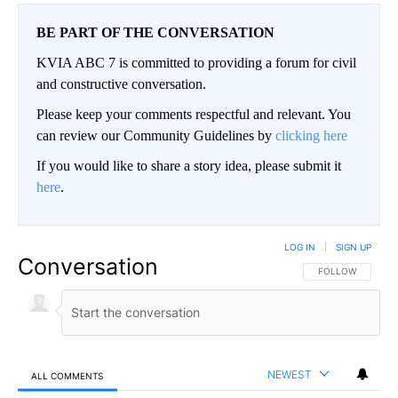
BE PART OF THE CONVERSATION
KVIA ABC 7 is committed to providing a forum for civil
and constructive conversation.
Please keep your comments respectful and relevant. You
can review our Community Guidelines by
clicking here
If you would like to share a story idea, please submit it
here
.
LOG IN
|
SIGN UP
Conversation
FOLLOW THIS CO
FOLLOW
NEWEST
ALL COMMENTS