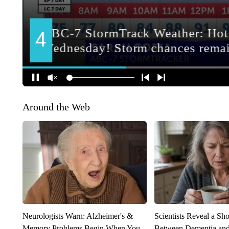
Around the Web
Neurologists Warn: Alzheimer's &
Scientists Reveal a Sh
Memory Problems Begin When You
Between Dementia an