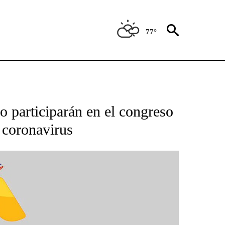
77°
BOUT NEW PAGES ON "NOTICIAS".
 participarán en el congreso
 coronavirus