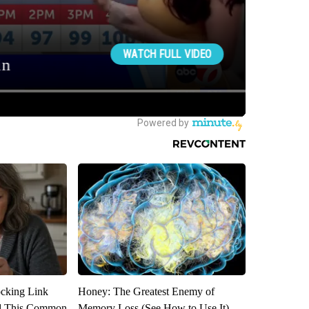
ocking Link
Honey: The Greatest Enemy of
d This Common
Memory Loss (See How to Use It)