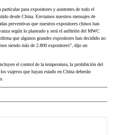
articular para expositores y asistentes de todo el
istido desde China. Enviamos nuestros mensajes de
idas preventivas que nuestros expositores chinos han
nza según lo planeado y será el anfitrión del MWC
nfirma que algunos grandes expositores han decidido no
imos siendo más de 2.800 expositores”, dijo un
cluyen el control de la temperatura, la prohibición del
s los viajeros que hayan estado en China deberán
o.
ECEIVE NOTIFICATIONS ABOUT NEW PAGES ON "NOTICIAS".