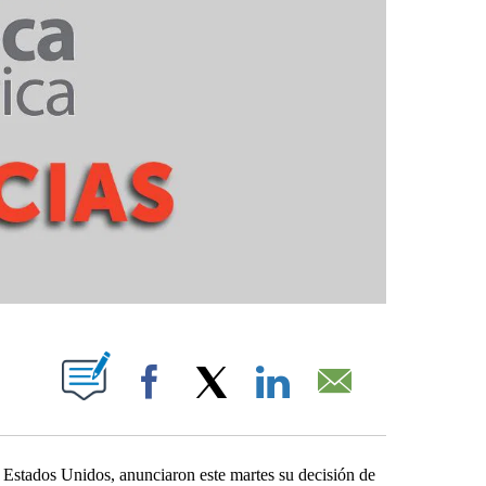
PAGES ON "".
Facebook
X
LinkedIn
Email
tados Unidos, anunciaron este martes su decisión de