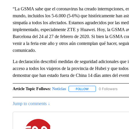
“La GSMA sabe que el coronavirus ha creado interrupciones, en p
mundo, incluidos los 5-6.000 (5-6%) que históricamente han as
simpatía a todos los afectados. Estamos agradecidos por las med
implementado, especialmente ZTE y Huawei. Hoy, la GSMA ava
Barcelona del 24 al 27 de febrero de 2020. Si bien la GSMA co
venir a la feria este año y otros aún contemplan qué hacer, segu
comunicado.
La declaración describió medidas de seguridad adicionales que in
acceso a todos los viajeros de la provincia de Hubei y que todo
demostrar que han estado fuera de China 14 días antes del event
Article Topic Follows:
Noticias
0 Followers
FOLLOW
FOLLOW "NOTICIAS" TO R
Jump to comments ↓