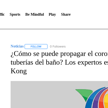
fic
Sports
Be Mindful
Play
Share
Noticias
0 Followers
FOLLOW
FOLLOW "NOTICIAS" TO RECEIVE NOTIFICATIONS A
¿Cómo se puede propagar el coron
tuberías del baño? Los expertos 
Kong