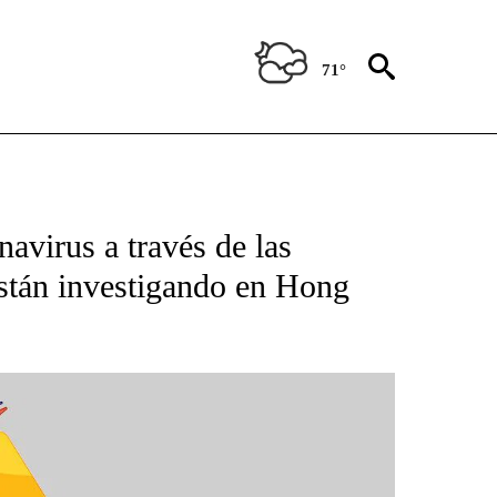
71°
BOUT NEW PAGES ON "NOTICIAS".
avirus a través de las
están investigando en Hong