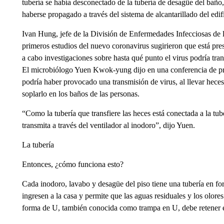
tubería se había desconectado de la tubería de desagüe del baño, 
haberse propagado a través del sistema de alcantarillado del edif
Ivan Hung, jefe de la División de Enfermedades Infecciosas d
primeros estudios del nuevo coronavirus sugirieron que está pres
a cabo investigaciones sobre hasta qué punto el virus podría tran
El microbiólogo Yuen Kwok-yung dijo en una conferencia de pre
podría haber provocado una transmisión de virus, al llevar heces 
soplarlo en los baños de las personas.
“Como la tubería que transfiere las heces está conectada a la tub
transmita a través del ventilador al inodoro”, dijo Yuen.
La tubería
Entonces, ¿cómo funciona esto?
Cada inodoro, lavabo y desagüe del piso tiene una tubería en for
ingresen a la casa y permite que las aguas residuales y los olore
forma de U, también conocida como trampa en U, debe retener e