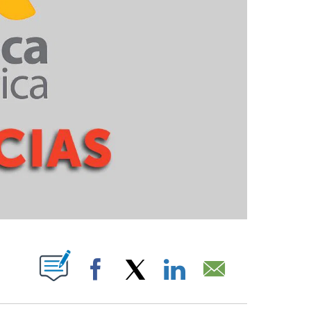
PAGES ON "".
Facebook
X
LinkedIn
Email