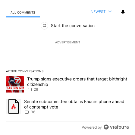
NEWEST
ALL COMMENTS
All Comments
Start the conversation
ADVERTISEMENT
ACTIVE CONVERSATIONS
The following is a list of the most commented articles in the last 7
A trending article titled "Trump signs executive orders that targe
Trump signs executive orders that target birthright
citizenship
26
A trending article titled "Senate subcommittee obtains Fauci’s 
Senate subcommittee obtains Fauci’s phone ahead
of contempt vote
36
Powered by