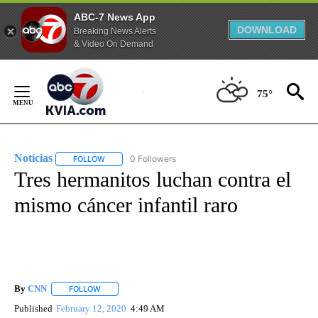
ABC-7 News App
DOWNLOAD
Breaking News Alerts
& Video On Demand
Skip
to
75°
Content
Noticias
0 Followers
FOLLOW
FOLLOW "NOTICIAS" TO RECEIVE NOTIFICATIONS ABOUT
Tres hermanitos luchan contra el
mismo cáncer infantil raro
By
CNN
FOLLOW
FOLLOW "" TO RECEIVE NOTIFICATIONS ABOUT NEW PAGE
Published
February 12, 2020
4:49 AM