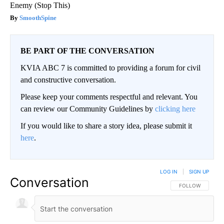
Enemy (Stop This)
SmoothSpine
BE PART OF THE CONVERSATION
KVIA ABC 7 is committed to providing a forum for civil
and constructive conversation.
Please keep your comments respectful and relevant. You
can review our Community Guidelines by
clicking here
If you would like to share a story idea, please submit it
here
.
LOG IN
|
SIGN UP
Conversation
FOLLOW THIS CO
FOLLOW