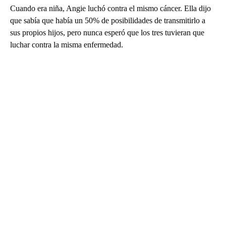
Cuando era niña, Angie luchó contra el mismo cáncer. Ella dijo
que sabía que había un 50% de posibilidades de transmitirlo a
sus propios hijos, pero nunca esperó que los tres tuvieran que
luchar contra la misma enfermedad.
A
D
V
E
R
TI
S
E
M
E
N
T