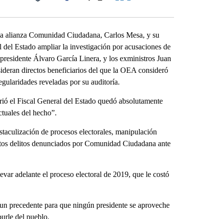
Facebook
X
LinkedIn
Email
la alianza Comunidad Ciudadana, Carlos Mesa, y su
ral del Estado ampliar la investigación por acusaciones de
epresidente Álvaro García Linera, y los exministros Juan
eran directos beneficiarios del que la OEA consideró
regularidades reveladas por su auditoría.
abrió el Fiscal General del Estado quedó absolutamente
ctuales del hecho”.
staculización de procesos electorales, manipulación
uestos delitos denunciados por Comunidad Ciudadana ante
var adelante el proceso electoral de 2019, que le costó
un precedente para que ningún presidente se aproveche
burle del pueblo.