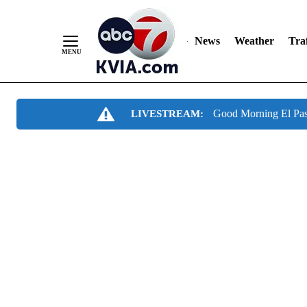
News
Weather
Traf
Skip
Good Morning El Pa
LIVESTREAM:
to
Content