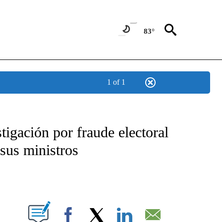
83°
1 of 1
BOUT NEW PAGES ON "NOTICIAS".
tigación por fraude electoral
sus ministros
PAGES ON "".