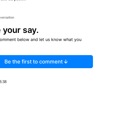
nversation
 your say.
comment below and let us know what you
Be the first to comment
3:38