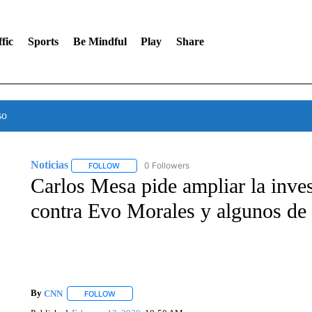
fic
Sports
Be Mindful
Play
Share
so
Noticias
0 Followers
FOLLOW
FOLLOW "NOTICIAS" TO RECEIVE NOTIFICATIONS A
Carlos Mesa pide ampliar la inves
contra Evo Morales y algunos de 
By
CNN
FOLLOW
FOLLOW "" TO RECEIVE NOTIFICATIONS ABOUT NEW 