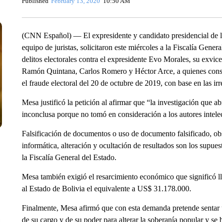
Published
February 13, 2020
10:50 AM
(CNN Español) — El expresidente y candidato presidencial de 
equipo de juristas, solicitaron este miércoles a la Fiscalía Gene
delitos electorales contra el expresidente Evo Morales, su exvic
Ramón Quintana, Carlos Romero y Héctor Arce, a quienes consid
el fraude electoral del 20 de octubre de 2019, con base en las ir
Mesa justificó la petición al afirmar que “la investigación que 
inconclusa porque no tomó en consideración a los autores intele
Falsificación de documentos o uso de documento falsificado, ob
informática, alteración y ocultación de resultados son los sup
la Fiscalía General del Estado.
Mesa también exigió el resarcimiento económico que significó lle
al Estado de Bolivia el equivalente a US$ 31.178.000.
Finalmente, Mesa afirmó que con esta demanda pretende sentar 
de su cargo y de su poder para alterar la soberanía popular y se 