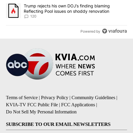
A trending article titled "Trump rejects his own DOJ’s finding bl
Trump rejects his own DOJ’s finding blaming
Reflecting Pool issues on shoddy renovation
120
Powered by
Terms of Service
|
Privacy Policy
|
Community Guidelines
|
KVIA-TV FCC Public File
|
FCC Applications
|
Do Not Sell My Personal Information
SUBSCRIBE TO OUR EMAIL NEWSLETTERS