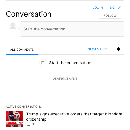
LOG IN
|
SIGN UP
Conversation
FOLLOW THIS CO
FOLLOW
NEWEST
ALL COMMENTS
All Comments
Start the conversation
ADVERTISEMENT
ACTIVE CONVERSATIONS
The following is a list of the most commented articles in the last 7
A trending article titled "Trump signs executive orders that targe
Trump signs executive orders that target birthright
citizenship
10