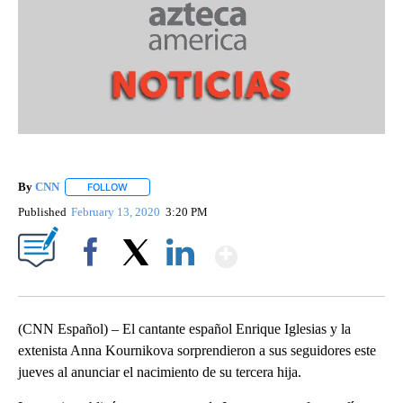
By
CNN
FOLLOW
FOLLOW "" TO RECEIVE NOTIFICATIONS ABOUT NEW PAGE
Published
February 13, 2020
3:20 PM
Show More
Facebook
X
LinkedIn
(CNN Español) – El cantante español Enrique Iglesias y la
extenista Anna Kournikova sorprendieron a sus seguidores este
jueves al anunciar el nacimiento de su tercera hija.