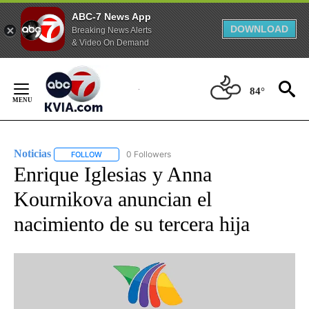
ABC-7 News App
DOWNLOAD
Breaking News Alerts
& Video On Demand
Skip
to
84°
Content
Noticias
0 Followers
FOLLOW
FOLLOW "NOTICIAS" TO RECEIVE NOTIFICATIONS ABOUT
Enrique Iglesias y Anna
Kournikova anuncian el
nacimiento de su tercera hija