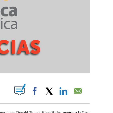
PAGES ON "".
Facebook
X
LinkedIn
Email
residente Donald Trump, Hope Hicks, regrese a la Casa