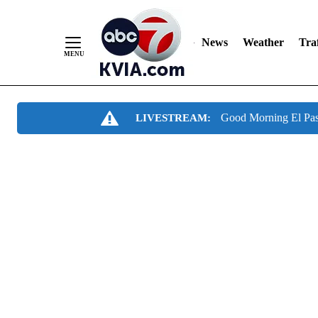
News
Weather
Traf
Skip
Good Morning El Pa
LIVESTREAM:
to
Content