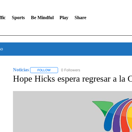
fic
Sports
Be Mindful
Play
Share
so
Noticias
0 Followers
FOLLOW
FOLLOW "NOTICIAS" TO RECEIVE NOTIFICATIONS A
Hope Hicks espera regresar a la 