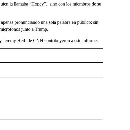
quien la llamaba “Hopey”), sino con los miembros de su
apenas pronunciando una sola palabra en público; sin
n micrófonos junto a Trump.
 Jeremy Herb de CNN contribuyeron a este informe.
ECEIVE NOTIFICATIONS ABOUT NEW PAGES ON "NOTICIAS".