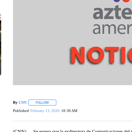
By
CNN
FOLLOW
FOLLOW "" TO RECEIVE NOTIFICATIONS ABOUT NEW 
Published
February 13, 2020
10:30 AM
(CNN) — Se espera que la exdirectora de Comunicaciones del p