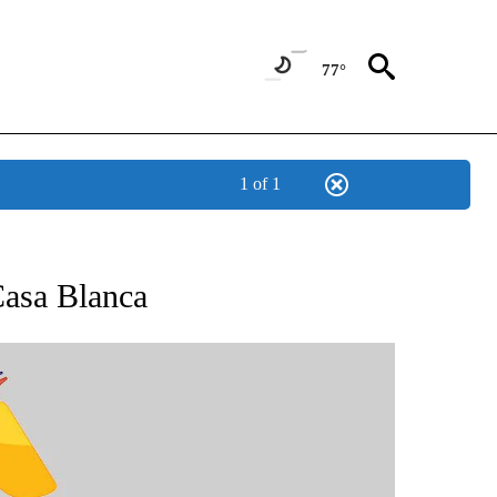
77°
1 of 1
BOUT NEW PAGES ON "NOTICIAS".
Casa Blanca