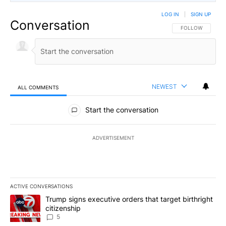
LOG IN
|
SIGN UP
Conversation
FOLLOW THIS CO
FOLLOW
NEWEST
ALL COMMENTS
All Comments
Start the conversation
ADVERTISEMENT
ACTIVE CONVERSATIONS
The following is a list of the most commented articles in the last 7
A trending article titled "Trump signs executive orders that targe
Trump signs executive orders that target birthright
citizenship
5