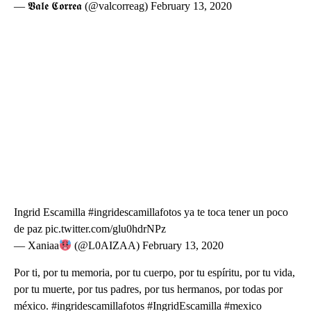
— 𝖁𝖆𝖑𝖊 𝕮𝖔𝖗𝖗𝖊𝖆 (@valcorreag) February 13, 2020
Ingrid Escamilla #ingridescamillafotos ya te toca tener un poco
de paz pic.twitter.com/glu0hdrNPz
— Xaniaa
(@L0AIZAA) February 13, 2020
Por ti, por tu memoria, por tu cuerpo, por tu espíritu, por tu vida,
por tu muerte, por tus padres, por tus hermanos, por todas por
méxico. #ingridescamillafotos #IngridEscamilla #mexico