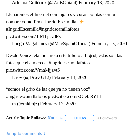
— Adriana Gutiérrez (@AdisGutapi) February 13, 2020
Llenaremos el Internet con lugares y cosas bonitas con tu
nombre como firma Ingrid Escamilla.
#IngridEscamilla#ingridescamillafotos
pic.twitter.com/tEMTjLy8Pk
— Diego Magallanes (@MagSpamOfficial) February 13, 2020
Desde Venezuela me uno a este tributo a Ingrid, estas son las
fotos que ella merece. #ingridescamillafotos
pic.twitter.com/VmaMjjzvtS
— Drov (@Drov0512) February 13, 2020
“somos el grito de las que ya no tienen voz”
#ingridescamillafotos pic.twitter.com/xOlefa8YLL
— m (@mldmjz) February 13, 2020
Article Topic Follows:
Noticias
0 Followers
FOLLOW
FOLLOW "NOTICIAS" TO RECEI
Jump to comments ↓