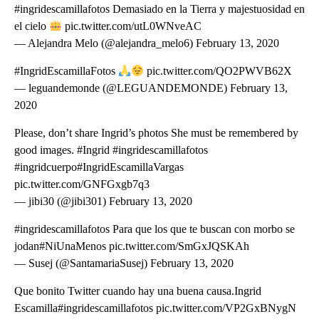
#ingridescamillafotos Demasiado en la Tierra y majestuosidad en
el cielo
pic.twitter.com/utL0WNveAC
— Alejandra Melo (@alejandra_melo6) February 13, 2020
#IngridEscamillaFotos
pic.twitter.com/QO2PWVB62X
— leguandemonde (@LEGUANDEMONDE) February 13,
2020
Please, don’t share Ingrid’s photos She must be remembered by
good images. #Ingrid #ingridescamillafotos
#ingridcuerpo#IngridEscamillaVargas
pic.twitter.com/GNFGxgb7q3
— jibi30 (@jibi301) February 13, 2020
#ingridescamillafotos Para que los que te buscan con morbo se
jodan#NiUnaMenos pic.twitter.com/SmGxJQSKAh
— Susej (@SantamariaSusej) February 13, 2020
Que bonito Twitter cuando hay una buena causa.Ingrid
Escamilla#ingridescamillafotos pic.twitter.com/VP2GxBNygN