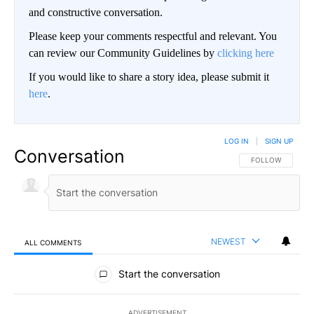
and constructive conversation.
Please keep your comments respectful and relevant. You
can review our Community Guidelines by
clicking here
If you would like to share a story idea, please submit it
here
.
LOG IN
|
SIGN UP
Conversation
FOLLOW THIS CO
FOLLOW
NEWEST
ALL COMMENTS
All Comments
Start the conversation
ADVERTISEMENT