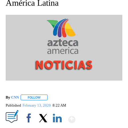
América Latina
By
CNN
FOLLOW
FOLLOW "" TO RECEIVE NOTIFICATIONS ABOUT NEW PAGE
Published
February 13, 2020
8:22 AM
Show More
Facebook
X
LinkedIn