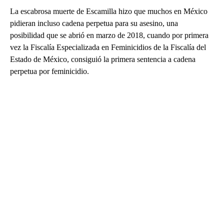
La escabrosa muerte de Escamilla hizo que muchos en México
pidieran incluso cadena perpetua para su asesino, una
posibilidad que se abrió en marzo de 2018, cuando por primera
vez la Fiscalía Especializada en Feminicidios de la Fiscalía del
Estado de México, consiguió la primera sentencia a cadena
perpetua por feminicidio.
A
D
V
E
R
TI
S
E
M
E
N
T