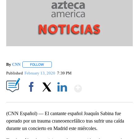
By
CNN
FOLLOW
FOLLOW "" TO RECEIVE NOTIFICATIONS ABOUT NEW PAGE
Published
February 13, 2020
7:39 PM
Show More
Facebook
X
LinkedIn
(CNN Español) — El cantante español Joaquín Sabina fue
operado por un trauma craneoencefálico tras sufrir una caída
durante un concierto en Madrid este miércoles.