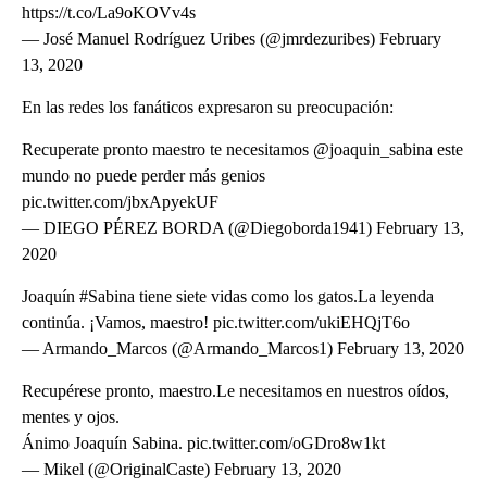
https://t.co/La9oKOVv4s
— José Manuel Rodríguez Uribes (@jmrdezuribes) February
13, 2020
En las redes los fanáticos expresaron su preocupación:
Recuperate pronto maestro te necesitamos @joaquin_sabina este
mundo no puede perder más genios
pic.twitter.com/jbxApyekUF
— DIEGO PÉREZ BORDA (@Diegoborda1941) February 13,
2020
Joaquín #Sabina tiene siete vidas como los gatos.La leyenda
continúa. ¡Vamos, maestro! pic.twitter.com/ukiEHQjT6o
— Armando_Marcos (@Armando_Marcos1) February 13, 2020
Recupérese pronto, maestro.Le necesitamos en nuestros oídos,
mentes y ojos.
Ánimo Joaquín Sabina. pic.twitter.com/oGDro8w1kt
— Mikel (@OriginalCaste) February 13, 2020