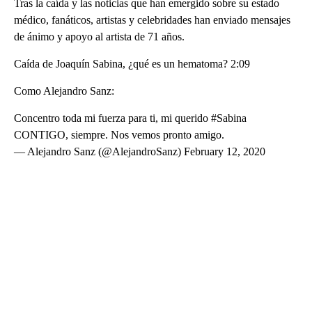
Tras la caída y las noticias que han emergido sobre su estado
médico, fanáticos, artistas y celebridades han enviado mensajes
de ánimo y apoyo al artista de 71 años.
Caída de Joaquín Sabina, ¿qué es un hematoma? 2:09
Como Alejandro Sanz:
Concentro toda mi fuerza para ti, mi querido #Sabina
CONTIGO, siempre. Nos vemos pronto amigo.
— Alejandro Sanz (@AlejandroSanz) February 12, 2020
A
D
V
E
R
TI
S
E
M
E
N
T