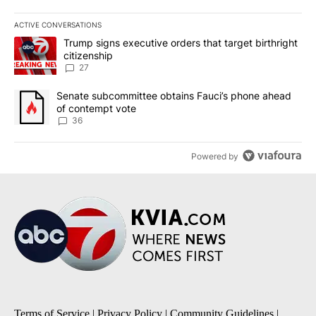
ACTIVE CONVERSATIONS
The following is a list of the most commented articles in the last 7
A trending article titled "Trump signs executive orders that targe
Trump signs executive orders that target birthright
citizenship
27
A trending article titled "Senate subcommittee obtains Fauci’s 
Senate subcommittee obtains Fauci’s phone ahead
of contempt vote
36
Powered by
Terms of Service
|
Privacy Policy
|
Community Guidelines
|