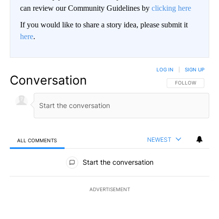
can review our Community Guidelines by
clicking here
If you would like to share a story idea, please submit it
here
.
LOG IN
|
SIGN UP
Conversation
FOLLOW THIS CO
FOLLOW
NEWEST
ALL COMMENTS
All Comments
Start the conversation
ADVERTISEMENT