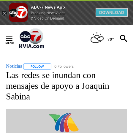
ABC-7 News App
DOWNLOAD
Breaking News Alerts
& Video On Demand
Skip
to
79°
Content
Noticias
0 Followers
FOLLOW
FOLLOW "NOTICIAS" TO RECEIVE NOTIFICATIONS ABOUT
Las redes se inundan con
mensajes de apoyo a Joaquín
Sabina