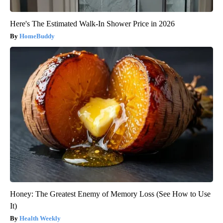
Here's The Estimated Walk-In Shower Price in 2026
HomeBuddy
Honey: The Greatest Enemy of Memory Loss (See How to Use
It)
Health Weekly