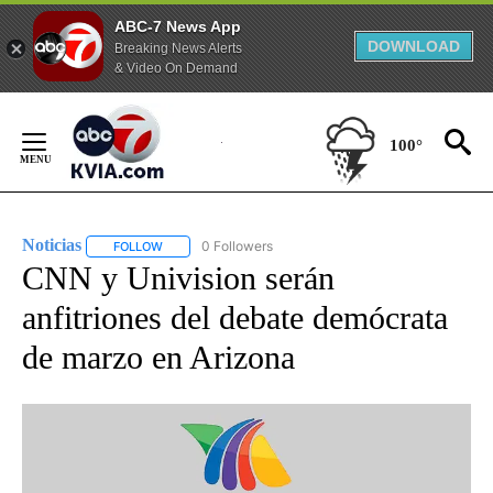
ABC-7 News App
DOWNLOAD
Breaking News Alerts
& Video On Demand
Skip
to
100°
Content
Noticias
0 Followers
FOLLOW
FOLLOW "NOTICIAS" TO RECEIVE NOTIFICATIONS ABOUT
CNN y Univision serán
anfitriones del debate demócrata
de marzo en Arizona