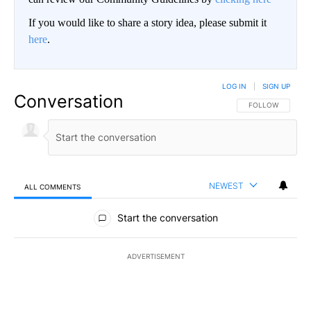
If you would like to share a story idea, please submit it
here
.
LOG IN
|
SIGN UP
Conversation
FOLLOW THIS CO
FOLLOW
NEWEST
ALL COMMENTS
All Comments
Start the conversation
ADVERTISEMENT