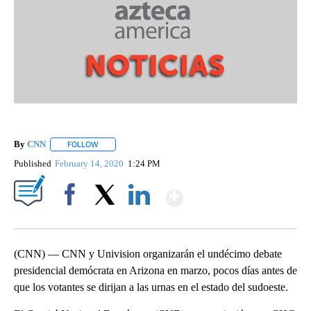
By
CNN
FOLLOW
FOLLOW "" TO RECEIVE NOTIFICATIONS ABOUT NEW PAGE
Published
February 14, 2020
1:24 PM
Show More
Facebook
X
LinkedIn
(CNN) — CNN y Univision organizarán el undécimo debate
presidencial demócrata en Arizona en marzo, pocos días antes de
que los votantes se dirijan a las urnas en el estado del sudoeste.