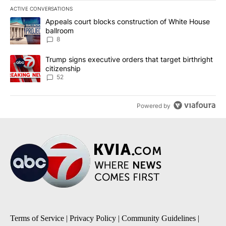
ACTIVE CONVERSATIONS
The following is a list of the most commented articles in the last 7
A trending article titled "Appeals court blocks construction of W
Appeals court blocks construction of White House
ballroom
8
A trending article titled "Trump signs executive orders that targe
Trump signs executive orders that target birthright
citizenship
52
Powered by
Terms of Service
|
Privacy Policy
|
Community Guidelines
|