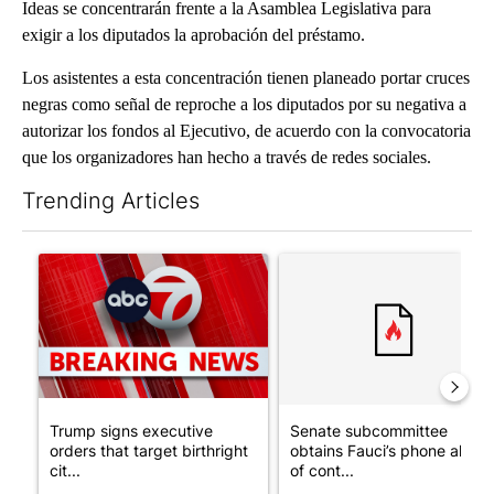
Ideas se concentrarán frente a la Asamblea Legislativa para
exigir a los diputados la aprobación del préstamo.
Los asistentes a esta concentración tienen planeado portar cruces
negras como señal de reproche a los diputados por su negativa a
autorizar los fondos al Ejecutivo, de acuerdo con la convocatoria
que los organizadores han hecho a través de redes sociales.
Trending Articles
The following is a list of the most commented articles in the last 7
A trending article titled "Trump signs executive orders that tar
A trending article titled "S
Trump signs executive
Senate subcommittee
orders that target birthright
obtains Fauci’s phone ahea
cit...
of cont...