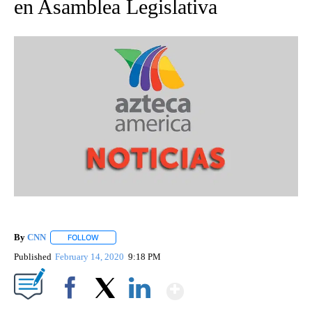
en Asamblea Legislativa
By
CNN
FOLLOW
FOLLOW "" TO RECEIVE NOTIFICATIONS ABOUT NEW PAGE
Published
February 14, 2020
9:18 PM
Show More
Facebook
X
LinkedIn