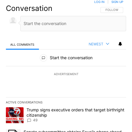
LOG IN
|
SIGN UP
Conversation
FOLLOW THIS CO
FOLLOW
NEWEST
ALL COMMENTS
All Comments
Start the conversation
ADVERTISEMENT
ACTIVE CONVERSATIONS
The following is a list of the most commented articles in the last 7
A trending article titled "Trump signs executive orders that targe
Trump signs executive orders that target birthright
citizenship
49
A trending article titled "Senate subcommittee obtains Fauci’s 
Senate subcommittee obtains Fauci’s phone ahead