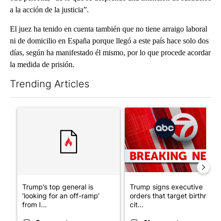
a la acción de la justicia”.
El juez ha tenido en cuenta también que no tiene arraigo laboral
ni de domicilio en España porque llegó a este país hace solo dos
días, según ha manifestado él mismo, por lo que procede acordar
la medida de prisión.
Trending Articles
The following is a list of the most commented articles in the last 7
A trending article titled "Trump’s top general is ‘looking for a
A trending article titled "Tru
Trump’s top general is
Trump signs executive
‘looking for an off-ramp’
orders that target birthright
from I...
cit...