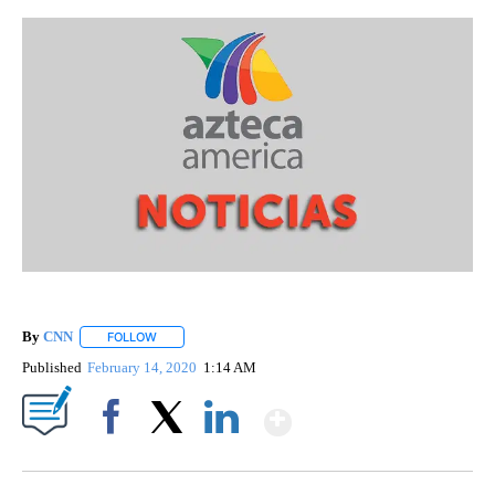
By
CNN
FOLLOW
FOLLOW "" TO RECEIVE NOTIFICATIONS ABOUT NEW PAGE
Published
February 14, 2020
1:14 AM
Show More
Facebook
X
LinkedIn