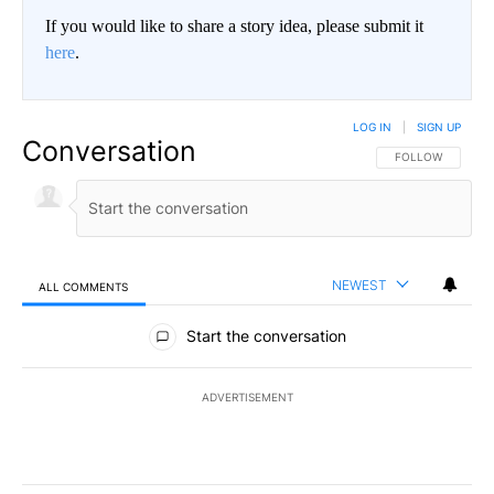
If you would like to share a story idea, please submit it
here
.
LOG IN
|
SIGN UP
Conversation
FOLLOW THIS CO
FOLLOW
NEWEST
ALL COMMENTS
All Comments
Start the conversation
ADVERTISEMENT