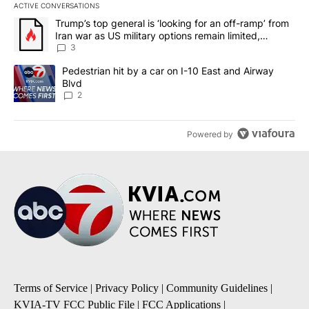
ACTIVE CONVERSATIONS
The following is a list of the most commented articles in the last 7
A trending article titled "Trump’s top general is ‘looking for an o
Trump’s top general is ‘looking for an off-ramp’ from
Iran war as US military options remain limited,
sources say
3
A trending article titled "Pedestrian hit by a car on I-10 East an
Pedestrian hit by a car on I-10 East and Airway
Blvd
2
Powered by
Terms of Service
|
Privacy Policy
|
Community Guidelines
|
KVIA-TV FCC Public File
|
FCC Applications
|