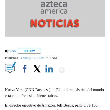
By
CNN
FOLLOW
FOLLOW "" TO RECEIVE NOTIFICATIONS ABOUT NEW PAGE
Published
February 14, 2020
7:37 AM
Show More
Facebook
X
LinkedIn
Nueva York (CNN Business) — El hombre más rico del mundo
está en un frenesí de bienes raíces.
El director ejecutivo de Amazon, Jeff Bezos, pagó US$ 165