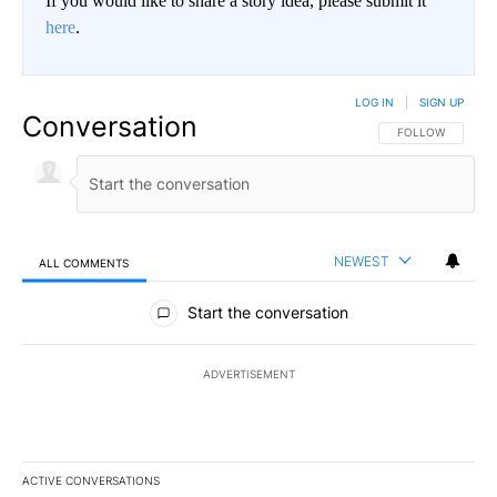
If you would like to share a story idea, please submit it
here
.
LOG IN
|
SIGN UP
Conversation
FOLLOW THIS CO
FOLLOW
NEWEST
ALL COMMENTS
All Comments
Start the conversation
ADVERTISEMENT
ACTIVE CONVERSATIONS