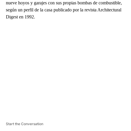
nueve hoyos y garajes con sus propias bombas de combustible,
según un perfil de la casa publicado por la revista Architectural
Digest en 1992.
A
D
V
E
R
TI
S
E
M
E
N
T
Start the Conversation