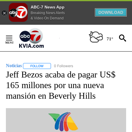
ABC-7 News App
DOWNLOAD
Breaking News Alerts
& Video On Demand
Skip
to
71°
Content
Noticias
0 Followers
FOLLOW
FOLLOW "NOTICIAS" TO RECEIVE NOTIFICATIONS ABOUT
Jeff Bezos acaba de pagar US$
165 millones por una nueva
mansión en Beverly Hills