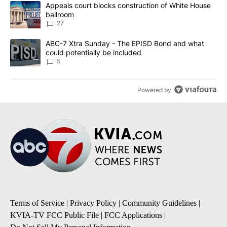
The following is a list of the most commented articles in the last 7
A trending article titled "Appeals court blocks construction of W
Appeals court blocks construction of White House
ballroom
27
A trending article titled "ABC-7 Xtra Sunday - The EPISD Bond a
ABC-7 Xtra Sunday - The EPISD Bond and what
could potentially be included
5
Powered by
Terms of Service
|
Privacy Policy
|
Community Guidelines
|
KVIA-TV FCC Public File
|
FCC Applications
|