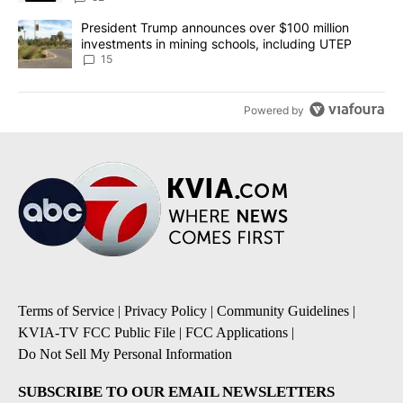
A trending article titled "President Trump announces over $100 m
President Trump announces over $100 million
investments in mining schools, including UTEP
15
Powered by
Terms of Service
|
Privacy Policy
|
Community Guidelines
|
KVIA-TV FCC Public File
|
FCC Applications
|
Do Not Sell My Personal Information
SUBSCRIBE TO OUR EMAIL NEWSLETTERS