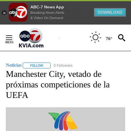
ABC-7 News App
DOWNLOAD
Breaking News Alerts
& Video On Demand
Skip
to
76°
Content
Noticias
0 Followers
FOLLOW
FOLLOW "NOTICIAS" TO RECEIVE NOTIFICATIONS ABOUT
Manchester City, vetado de
próximas competiciones de la
UEFA