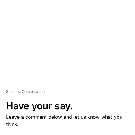
V
E
R
TI
S
E
M
E
N
T
Start the Conversation
Have your say.
Leave a comment below and let us know what you
think.