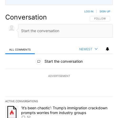
LOG IN
|
SIGN UP
Conversation
FOLLOW THIS CO
FOLLOW
NEWEST
ALL COMMENTS
All Comments
Start the conversation
ADVERTISEMENT
ACTIVE CONVERSATIONS
The following is a list of the most commented articles in the last 7
A trending article titled "‘It’s been chaotic’: Trump’s immigrati
‘It’s been chaotic’: Trump’s immigration crackdown
prompts worries from industry groups
52