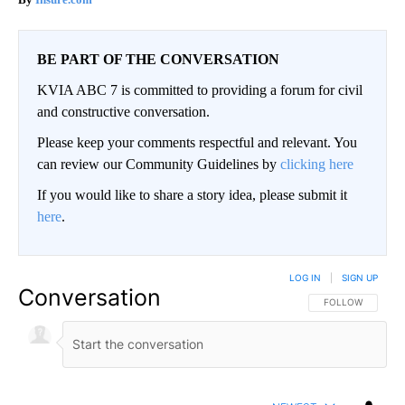
BE PART OF THE CONVERSATION
KVIA ABC 7 is committed to providing a forum for civil
and constructive conversation.
Please keep your comments respectful and relevant. You
can review our Community Guidelines by
clicking here
If you would like to share a story idea, please submit it
here
.
LOG IN
|
SIGN UP
Conversation
FOLLOW THIS CO
FOLLOW