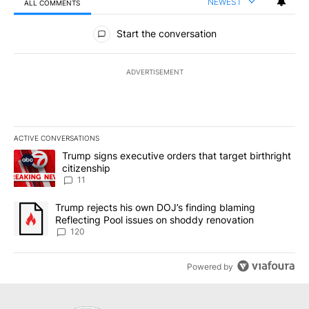
NEWEST
ALL COMMENTS
All Comments
Start the conversation
ADVERTISEMENT
ACTIVE CONVERSATIONS
The following is a list of the most commented articles in the last 7
A trending article titled "Trump signs executive orders that target
Trump signs executive orders that target birthright
citizenship
11
A trending article titled "Trump rejects his own DOJ’s finding bl
Trump rejects his own DOJ’s finding blaming
Reflecting Pool issues on shoddy renovation
120
Powered by