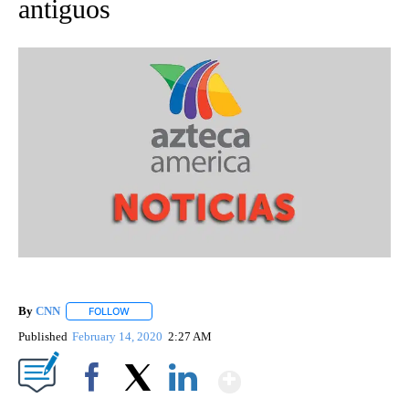
antiguos
By
CNN
FOLLOW
FOLLOW "" TO RECEIVE NOTIFICATIONS ABOUT NEW PAGE
Published
February 14, 2020
2:27 AM
Show More
Facebook
X
LinkedIn