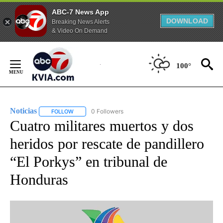
ABC-7 News App
DOWNLOAD
Breaking News Alerts
& Video On Demand
Skip
to
100°
Content
Noticias
0 Followers
FOLLOW
FOLLOW "NOTICIAS" TO RECEIVE NOTIFICATIONS ABOUT
Cuatro militares muertos y dos
heridos por rescate de pandillero
“El Porkys” en tribunal de
Honduras