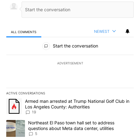
NEWEST
ALL COMMENTS
All Comments
Start the conversation
ADVERTISEMENT
ACTIVE CONVERSATIONS
The following is a list of the most commented articles in the last 7
A trending article titled "Armed man arrested at Trump National G
Armed man arrested at Trump National Golf Club in
Los Angeles County: Authorities
19
A trending article titled "Northeast El Paso town hall set to addr
Northeast El Paso town hall set to address
questions about Meta data center, utilities
5