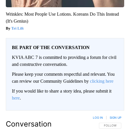
Wrinkles: Most People Use Lotions. Koreans Do This Instead
(It's Genius)
Tri Lift
BE PART OF THE CONVERSATION
KVIA ABC 7 is committed to providing a forum for civil
and constructive conversation.
Please keep your comments respectful and relevant. You
can review our Community Guidelines by
clicking here
If you would like to share a story idea, please submit it
here
.
LOG IN
|
SIGN UP
Conversation
FOLLOW THIS CO
FOLLOW