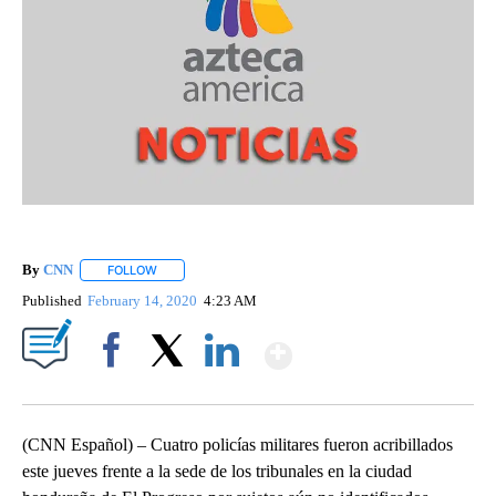
By
CNN
FOLLOW
FOLLOW "" TO RECEIVE NOTIFICATIONS ABOUT NEW PAGE
Published
February 14, 2020
4:23 AM
Show More
Facebook
X
LinkedIn
(CNN Español) – Cuatro policías militares fueron acribillados
este jueves frente a la sede de los tribunales en la ciudad