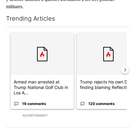
militares.
Trending Articles
The following is a list of the most commented articles in the last 7
A trending article titled "Armed man arrested at Trump Nationa
A trending article titled "Tr
Armed man arrested at
Trump rejects his own DOJ’s
Trump National Golf Club in
finding blaming Reflecting ..
Los A...
19 comments
120 comments
ADVERTISEMENT