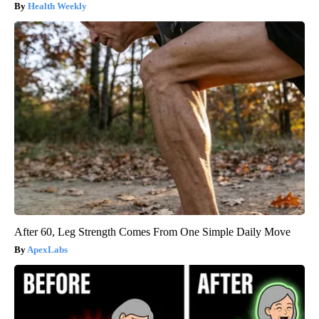
Health Weekly
After 60, Leg Strength Comes From One Simple Daily Move
ApexLabs