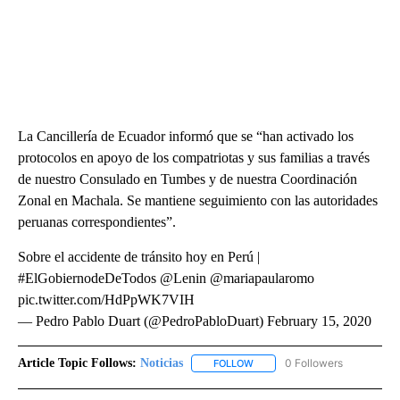
La Cancillería de Ecuador informó que se “han activado los
protocolos en apoyo de los compatriotas y sus familias a través
de nuestro Consulado en Tumbes y de nuestra Coordinación
Zonal en Machala. Se mantiene seguimiento con las autoridades
peruanas correspondientes”.
Sobre el accidente de tránsito hoy en Perú |
#ElGobiernodeDeTodos @Lenin @mariapaularomo
pic.twitter.com/HdPpWK7VIH
— Pedro Pablo Duart (@PedroPabloDuart) February 15, 2020
Article Topic Follows:
Noticias
0 Followers
FOLLOW
FOLLOW "NOTICIAS" TO RECEI