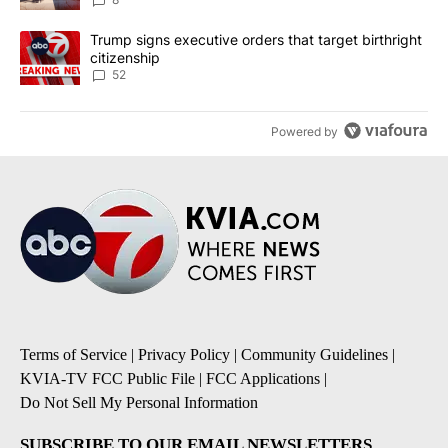
A trending article titled "Trump signs executive orders that targe
Trump signs executive orders that target birthright
citizenship
52
Powered by
Terms of Service
|
Privacy Policy
|
Community Guidelines
|
KVIA-TV FCC Public File
|
FCC Applications
|
Do Not Sell My Personal Information
SUBSCRIBE TO OUR EMAIL NEWSLETTERS