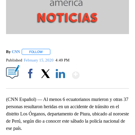
By
CNN
FOLLOW
FOLLOW "" TO RECEIVE NOTIFICATIONS ABOUT NEW PAGE
Published
February 15, 2020
4:49 PM
Show More
Facebook
X
LinkedIn
(CNN Español) — Al menos 6 ecuatorianos murieron y otras 37
personas resultaron heridas en un accidente de tránsito en el
distrito Los Órganos, departamento de Piura, ubicado al noroeste
de Perú, según dio a conocer este sábado la policía nacional de
ese país.