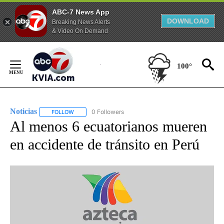
ABC-7 News App
DOWNLOAD
Breaking News Alerts
& Video On Demand
Skip
to
100°
Content
Noticias
0 Followers
FOLLOW
FOLLOW "NOTICIAS" TO RECEIVE NOTIFICATIONS ABOUT
Al menos 6 ecuatorianos mueren
en accidente de tránsito en Perú