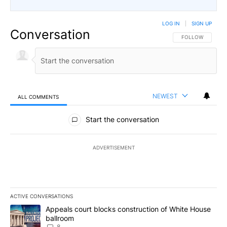
LOG IN
|
SIGN UP
Conversation
FOLLOW THIS CO
FOLLOW
NEWEST
ALL COMMENTS
All Comments
Start the conversation
ADVERTISEMENT
ACTIVE CONVERSATIONS
The following is a list of the most commented articles in the last 7
A trending article titled "Appeals court blocks construction of W
Appeals court blocks construction of White House
ballroom
8